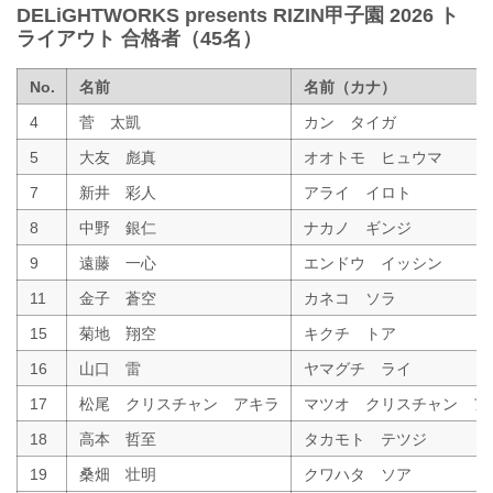
DELiGHTWORKS presents RIZIN甲子園 2026 ト
ライアウト 合格者（45名）
No.
名前
名前（カナ）
4
菅 太凱
カン タイガ
5
大友 彪真
オオトモ ヒュウマ
7
新井 彩人
アライ イロト
8
中野 銀仁
ナカノ ギンジ
9
遠藤 一心
エンドウ イッシン
11
金子 蒼空
カネコ ソラ
15
菊地 翔空
キクチ トア
16
山口 雷
ヤマグチ ライ
17
松尾 クリスチャン アキラ
マツオ クリスチャン ア
18
高本 哲至
タカモト テツジ
19
桑畑 壮明
クワハタ ソア