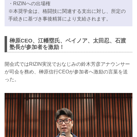
・RIZINへの出場権
※本奨学金は、格闘技に関連する支出に対し、所定の
手続きに基づき事後精算により支給されます。
榊原CEO、江幡塁氏、ベイノア、太田忍、石渡
塾長が参加者を激励！
開会式ではRIZIN実況でおなじみの鈴木芳彦アナウンサー
が司会を務め、榊原信行CEOが参加者へ激励の言葉を送
った。