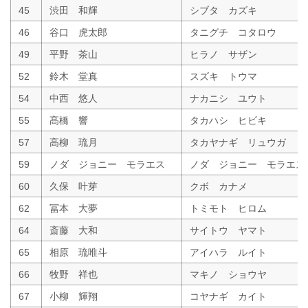
45
渋田 和輝
シブタ カズキ
46
谷口 虎太郎
タニグチ コタロウ
49
平野 茶山
ヒラノ サザン
52
鈴木 堂真
スズキ トウマ
54
中西 悠人
ナカニシ ユウト
55
髙橋 響
タカハシ ヒビキ
57
高柳 琉月
タカヤナギ リュウガ
59
ノダ ジョニー モラエス
ノダ ジョニー モラエス
60
久保 叶芽
クボ カナメ
62
冨本 大夢
トミモト ヒロム
64
斎藤 大和
サイトウ ヤマト
65
相原 琉唯斗
アイハラ ルイト
66
牧野 祥也
マキノ ショウヤ
67
小柳 輝翔
コヤナギ カイト