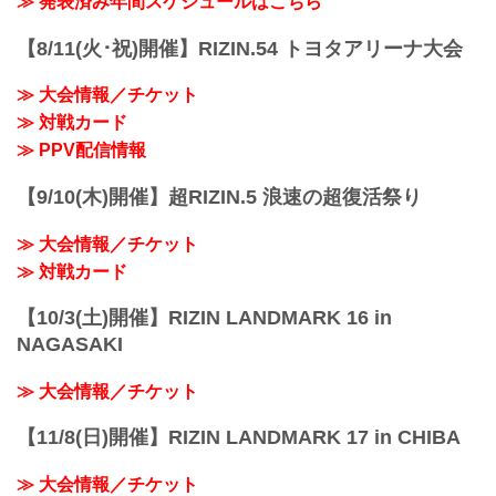
≫ 発表済み年間スケジュールはこちら
今回の募集は男子バンタム級のみ、予選
トーナメントを勝ち抜いた2名の決勝戦
【8/11(火･祝)開催】RIZIN.54 トヨタアリーナ大会
は、今年も大晦日大会で実施する予定
だ。
≫ 大会情報／チケット
募集の〆切りは4月30日（木）まで。我こ
そは将来のRIZINスター候補だ！という方
≫ 対戦カード
は、募集条件等をご確認の上、『RIZIN甲
≫ PPV配信情報
子園』にエントリーしよう！
DELiGHTWORKS presents RIZIN甲子園
【9/10(木)開催】超RIZIN.5 浪速の超復活祭り
2026 概要
RIZIN甲⼦園...
≫ 大会情報／チケット
≫ 対戦カード
【10/3(土)開催】RIZIN LANDMARK 16 in
NAGASAKI
≫ 大会情報／チケット
【11/8(日)開催】RIZIN LANDMARK 17 in CHIBA
≫ 大会情報／チケット