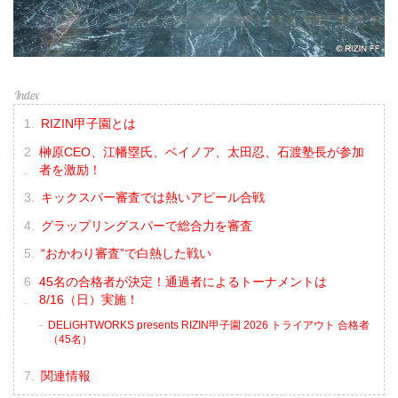
RIZIN甲子園とは
榊原CEO、江幡塁氏、ベイノア、太田忍、石渡塾長が参加
者を激励！
キックスパー審査では熱いアピール合戦
グラップリングスパーで総合力を審査
“おかわり審査”で白熱した戦い
45名の合格者が決定！通過者によるトーナメントは
8/16（日）実施！
DELiGHTWORKS presents RIZIN甲子園 2026 トライアウト 合格者
（45名）
関連情報