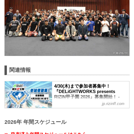
関連情報
4/30(木)まで参加者募集中！
『DELiGHTWORKS presents
RIZIN甲子園 2026』募集開始！ -
RIZIN FIGHTING FEDERATION オ
jp.rizinff.com
フィシャルサイト
ディライトワークス株式会社とRIZINの共
同事業、未来のスター選手発掘を目的と
2026年 年間スケジュール
する『RIZIN甲子園』の2026年度の募集
がスタート！