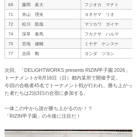
68
藤岡 眞大
フジオカ マナト
71
米山 理央
ヨネヤマ リオ
72
松川 凱哉
マツカワ ガイヤ
74
深草 春馬
フカクサ ハルマ
75
宮地 健輔
ミヤヂ ケンスケ
77
吉田 剛
ヨシダ ツヨシ
次回、「DELiGHTWORKS presents RIZIN甲子園 2026」
トーナメントが8月16日（日）都内某所で開催予定。
今回の合格者45名でトーナメント戦が行われ、勝ち上がっ
た者たちは2泊3日の合宿に参加する。
一体この中から誰が勝ち上がるのか！？
「RIZIN甲子園」の今後に注目だ！