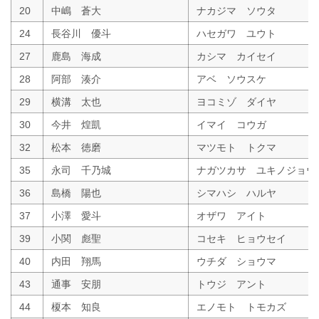
20
中嶋 蒼大
ナカジマ ソウタ
24
長谷川 優斗
ハセガワ ユウト
27
鹿島 海成
カシマ カイセイ
28
阿部 湊介
アベ ソウスケ
29
横溝 太也
ヨコミゾ ダイヤ
30
今井 煌凱
イマイ コウガ
32
松本 徳磨
マツモト トクマ
35
永司 千乃城
ナガツカサ ユキノジョウ
36
島橋 陽也
シマハシ ハルヤ
37
小澤 愛斗
オザワ アイト
39
小関 彪聖
コセキ ヒョウセイ
40
内田 翔馬
ウチダ ショウマ
43
通事 安朋
トウジ アント
44
榎本 知良
エノモト トモカズ