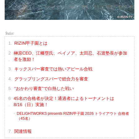
RIZIN甲子園とは
榊原CEO、江幡塁氏、ベイノア、太田忍、石渡塾長が参加
者を激励！
キックスパー審査では熱いアピール合戦
グラップリングスパーで総合力を審査
“おかわり審査”で白熱した戦い
45名の合格者が決定！通過者によるトーナメントは
8/16（日）実施！
DELiGHTWORKS presents RIZIN甲子園 2026 トライアウト 合格者
（45名）
関連情報