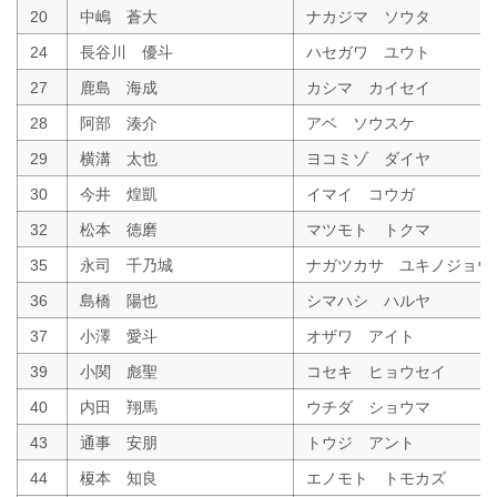
20
中嶋 蒼大
ナカジマ ソウタ
24
長谷川 優斗
ハセガワ ユウト
27
鹿島 海成
カシマ カイセイ
28
阿部 湊介
アベ ソウスケ
29
横溝 太也
ヨコミゾ ダイヤ
30
今井 煌凱
イマイ コウガ
32
松本 徳磨
マツモト トクマ
35
永司 千乃城
ナガツカサ ユキノジョウ
36
島橋 陽也
シマハシ ハルヤ
37
小澤 愛斗
オザワ アイト
39
小関 彪聖
コセキ ヒョウセイ
40
内田 翔馬
ウチダ ショウマ
43
通事 安朋
トウジ アント
44
榎本 知良
エノモト トモカズ