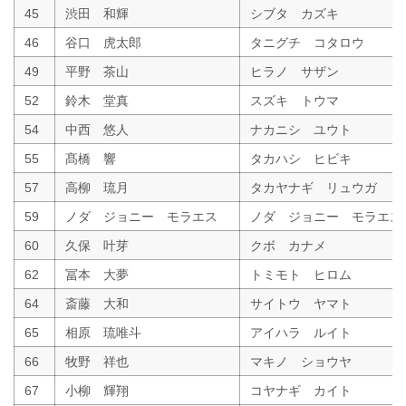
45
渋田 和輝
シブタ カズキ
46
谷口 虎太郎
タニグチ コタロウ
49
平野 茶山
ヒラノ サザン
52
鈴木 堂真
スズキ トウマ
54
中西 悠人
ナカニシ ユウト
55
髙橋 響
タカハシ ヒビキ
57
高柳 琉月
タカヤナギ リュウガ
59
ノダ ジョニー モラエス
ノダ ジョニー モラエス
60
久保 叶芽
クボ カナメ
62
冨本 大夢
トミモト ヒロム
64
斎藤 大和
サイトウ ヤマト
65
相原 琉唯斗
アイハラ ルイト
66
牧野 祥也
マキノ ショウヤ
67
小柳 輝翔
コヤナギ カイト