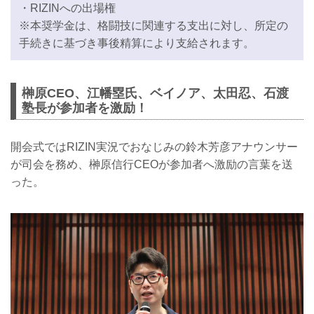
・RIZINへの出場権
※本奨学金は、格闘技に関連する支出に対し、所定の
手続きに基づき事後精算により支給されます。
榊原CEO、江幡塁氏、ベイノア、太田忍、石渡
塾長が参加者を激励！
開会式ではRIZIN実況でおなじみの鈴木芳彦アナウンサー
が司会を務め、榊原信行CEOが参加者へ激励の言葉を送
った。