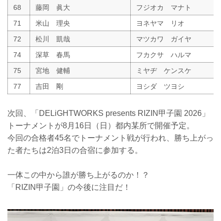
68
藤岡 眞大
フジオカ マナト
71
米山 理央
ヨネヤマ リオ
72
松川 凱哉
マツカワ ガイヤ
74
深草 春馬
フカクサ ハルマ
75
宮地 健輔
ミヤヂ ケンスケ
77
吉田 剛
ヨシダ ツヨシ
次回、「DELiGHTWORKS presents RIZIN甲子園 2026」
トーナメントが8月16日（日）都内某所で開催予定。
今回の合格者45名でトーナメント戦が行われ、勝ち上がっ
た者たちは2泊3日の合宿に参加する。
一体この中から誰が勝ち上がるのか！？
「RIZIN甲子園」の今後に注目だ！