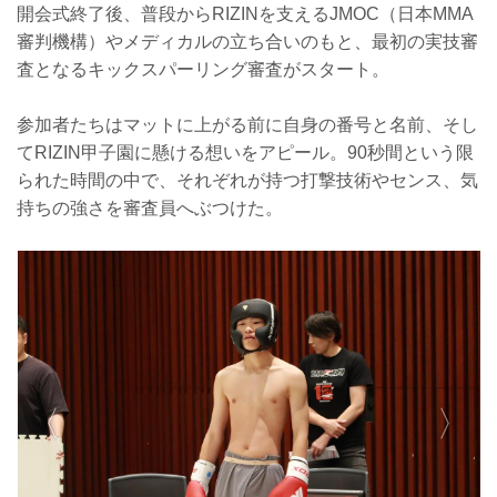
開会式終了後、普段からRIZINを支えるJMOC（日本MMA
審判機構）やメディカルの立ち合いのもと、最初の実技審
査となるキックスパーリング審査がスタート。
参加者たちはマットに上がる前に自身の番号と名前、そし
てRIZIN甲子園に懸ける想いをアピール。90秒間という限
られた時間の中で、それぞれが持つ打撃技術やセンス、気
持ちの強さを審査員へぶつけた。