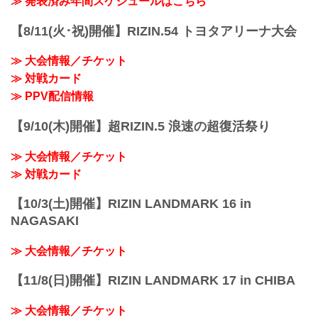
≫ 発表済み年間スケジュールはこちら
今回の募集は男子バンタム級のみ、予選
トーナメントを勝ち抜いた2名の決勝戦
【8/11(火･祝)開催】RIZIN.54 トヨタアリーナ大会
は、今年も大晦日大会で実施する予定
だ。
≫ 大会情報／チケット
募集の〆切りは4月30日（木）まで。我こ
そは将来のRIZINスター候補だ！という方
≫ 対戦カード
は、募集条件等をご確認の上、『RIZIN甲
≫ PPV配信情報
子園』にエントリーしよう！
DELiGHTWORKS presents RIZIN甲子園
【9/10(木)開催】超RIZIN.5 浪速の超復活祭り
2026 概要
RIZIN甲⼦園...
≫ 大会情報／チケット
≫ 対戦カード
【10/3(土)開催】RIZIN LANDMARK 16 in
NAGASAKI
≫ 大会情報／チケット
【11/8(日)開催】RIZIN LANDMARK 17 in CHIBA
≫ 大会情報／チケット