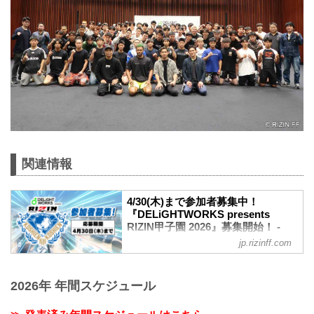
関連情報
4/30(木)まで参加者募集中！
『DELiGHTWORKS presents
RIZIN甲子園 2026』募集開始！ -
RIZIN FIGHTING FEDERATION オ
jp.rizinff.com
フィシャルサイト
ディライトワークス株式会社とRIZINの共
同事業、未来のスター選手発掘を目的と
2026年 年間スケジュール
する『RIZIN甲子園』の2026年度の募集
がスタート！