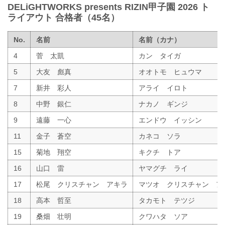
DELiGHTWORKS presents RIZIN甲子園 2026 ト
ライアウト 合格者（45名）
No.
名前
名前（カナ）
4
菅 太凱
カン タイガ
5
大友 彪真
オオトモ ヒュウマ
7
新井 彩人
アライ イロト
8
中野 銀仁
ナカノ ギンジ
9
遠藤 一心
エンドウ イッシン
11
金子 蒼空
カネコ ソラ
15
菊地 翔空
キクチ トア
16
山口 雷
ヤマグチ ライ
17
松尾 クリスチャン アキラ
マツオ クリスチャン ア
18
高本 哲至
タカモト テツジ
19
桑畑 壮明
クワハタ ソア