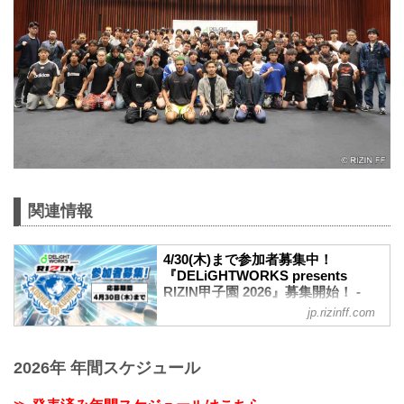
関連情報
4/30(木)まで参加者募集中！
『DELiGHTWORKS presents
RIZIN甲子園 2026』募集開始！ -
RIZIN FIGHTING FEDERATION オ
jp.rizinff.com
フィシャルサイト
ディライトワークス株式会社とRIZINの共
同事業、未来のスター選手発掘を目的と
2026年 年間スケジュール
する『RIZIN甲子園』の2026年度の募集
がスタート！