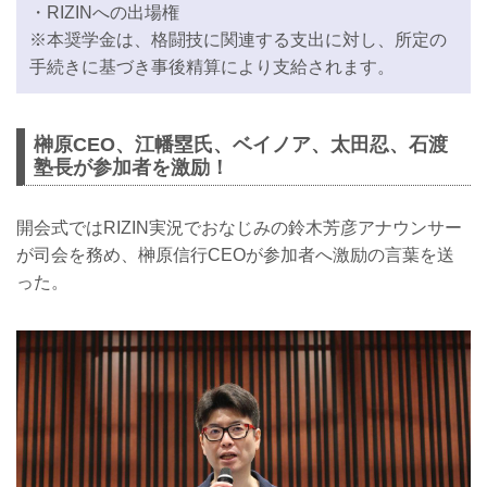
・RIZINへの出場権
※本奨学金は、格闘技に関連する支出に対し、所定の
手続きに基づき事後精算により支給されます。
榊原CEO、江幡塁氏、ベイノア、太田忍、石渡
塾長が参加者を激励！
開会式ではRIZIN実況でおなじみの鈴木芳彦アナウンサー
が司会を務め、榊原信行CEOが参加者へ激励の言葉を送
った。