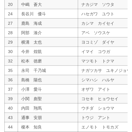
20
中嶋 蒼大
ナカジマ ソウタ
24
長谷川 優斗
ハセガワ ユウト
27
鹿島 海成
カシマ カイセイ
28
阿部 湊介
アベ ソウスケ
29
横溝 太也
ヨコミゾ ダイヤ
30
今井 煌凱
イマイ コウガ
32
松本 徳磨
マツモト トクマ
35
永司 千乃城
ナガツカサ ユキノジョウ
36
島橋 陽也
シマハシ ハルヤ
37
小澤 愛斗
オザワ アイト
39
小関 彪聖
コセキ ヒョウセイ
40
内田 翔馬
ウチダ ショウマ
43
通事 安朋
トウジ アント
44
榎本 知良
エノモト トモカズ