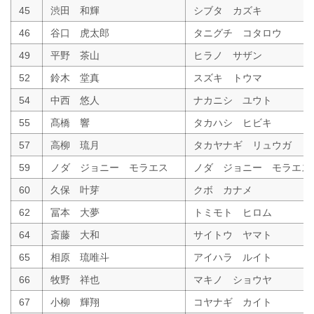
45
渋田 和輝
シブタ カズキ
46
谷口 虎太郎
タニグチ コタロウ
49
平野 茶山
ヒラノ サザン
52
鈴木 堂真
スズキ トウマ
54
中西 悠人
ナカニシ ユウト
55
髙橋 響
タカハシ ヒビキ
57
高柳 琉月
タカヤナギ リュウガ
59
ノダ ジョニー モラエス
ノダ ジョニー モラエス
60
久保 叶芽
クボ カナメ
62
冨本 大夢
トミモト ヒロム
64
斎藤 大和
サイトウ ヤマト
65
相原 琉唯斗
アイハラ ルイト
66
牧野 祥也
マキノ ショウヤ
67
小柳 輝翔
コヤナギ カイト