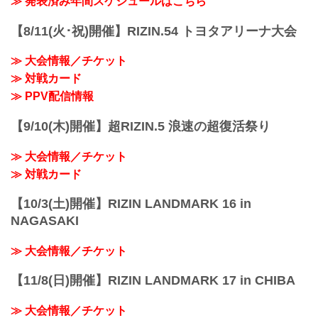
≫ 発表済み年間スケジュールはこちら
今回の募集は男子バンタム級のみ、予選
トーナメントを勝ち抜いた2名の決勝戦
【8/11(火･祝)開催】RIZIN.54 トヨタアリーナ大会
は、今年も大晦日大会で実施する予定
だ。
≫ 大会情報／チケット
募集の〆切りは4月30日（木）まで。我こ
そは将来のRIZINスター候補だ！という方
≫ 対戦カード
は、募集条件等をご確認の上、『RIZIN甲
≫ PPV配信情報
子園』にエントリーしよう！
DELiGHTWORKS presents RIZIN甲子園
【9/10(木)開催】超RIZIN.5 浪速の超復活祭り
2026 概要
RIZIN甲⼦園...
≫ 大会情報／チケット
≫ 対戦カード
【10/3(土)開催】RIZIN LANDMARK 16 in
NAGASAKI
≫ 大会情報／チケット
【11/8(日)開催】RIZIN LANDMARK 17 in CHIBA
≫ 大会情報／チケット