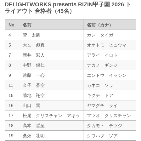
DELiGHTWORKS presents RIZIN甲子園 2026 ト
ライアウト 合格者（45名）
No.
名前
名前（カナ）
4
菅 太凱
カン タイガ
5
大友 彪真
オオトモ ヒュウマ
7
新井 彩人
アライ イロト
8
中野 銀仁
ナカノ ギンジ
9
遠藤 一心
エンドウ イッシン
11
金子 蒼空
カネコ ソラ
15
菊地 翔空
キクチ トア
16
山口 雷
ヤマグチ ライ
17
松尾 クリスチャン アキラ
マツオ クリスチャン ア
18
高本 哲至
タカモト テツジ
19
桑畑 壮明
クワハタ ソア