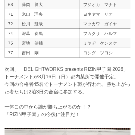
68
藤岡 眞大
フジオカ マナト
71
米山 理央
ヨネヤマ リオ
72
松川 凱哉
マツカワ ガイヤ
74
深草 春馬
フカクサ ハルマ
75
宮地 健輔
ミヤヂ ケンスケ
77
吉田 剛
ヨシダ ツヨシ
次回、「DELiGHTWORKS presents RIZIN甲子園 2026」
トーナメントが8月16日（日）都内某所で開催予定。
今回の合格者45名でトーナメント戦が行われ、勝ち上がっ
た者たちは2泊3日の合宿に参加する。
一体この中から誰が勝ち上がるのか！？
「RIZIN甲子園」の今後に注目だ！