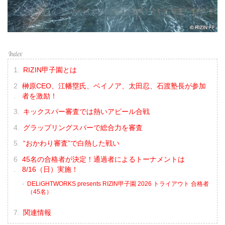
RIZIN甲子園とは
榊原CEO、江幡塁氏、ベイノア、太田忍、石渡塾長が参加
者を激励！
キックスパー審査では熱いアピール合戦
グラップリングスパーで総合力を審査
“おかわり審査”で白熱した戦い
45名の合格者が決定！通過者によるトーナメントは
8/16（日）実施！
DELiGHTWORKS presents RIZIN甲子園 2026 トライアウト 合格者
（45名）
関連情報