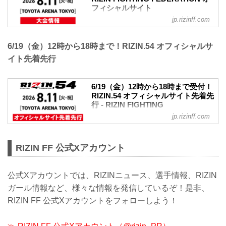
フィシャルサイト
jp.rizinff.com
RIZIN.54大会概要
開催日時
2026年8月11日（火・祝）12:00開場（予
6/19（金）12時から18時まで！RIZIN.54 オフィシャルサ
定）／14:00開始（予定）
イト先着先行
※開場・開始時間は予定です。決定次第
RIZIN FFオフィシャルサイトにてご案内
します。
6/19（金）12時から18時まで受付！
会場
RIZIN.54 オフィシャルサイト先着先
TOYOTA ARENA TOKYO
行 - RIZIN FIGHTING
電車でお越しの方
FEDERATION オフィシャルサイト
jp.rizinff.com
新交通ゆりかもめ 「青海」駅 徒歩4分
（244m）
一般のお客様に先駆け、いつもRIZINを応
りんかい線 「東京テレポート」駅 徒歩5
援してくださっている皆さまへ、6月19日
分（339m）
（金）12時から18時までの間、RIZIN.54
RIZIN FF 公式Xアカウント
バスでお越しの方
のオフィシャルサイト先着先行を受付！
都営バス 「東京テレポート駅前」バス停
RIZIN.54をTOYOTA ARENA TOKYOでラ
徒歩5分（360m）
イブ観戦したい方は、お早めにチケット
公式Xアカウントでは、RIZINニュース、選手情報、RIZIN
東京BRT 「東京テレポート」バス停 徒...
のお申込みを済ませよう！
ガール情報など、様々な情報を発信しているぞ！是非、
RIZIN.54 大会概要
RIZIN FF 公式Xアカウントをフォローしよう！
開催日時
2026年8月11日（火・祝）12:00開場（予
定）／14:00開始（予定）