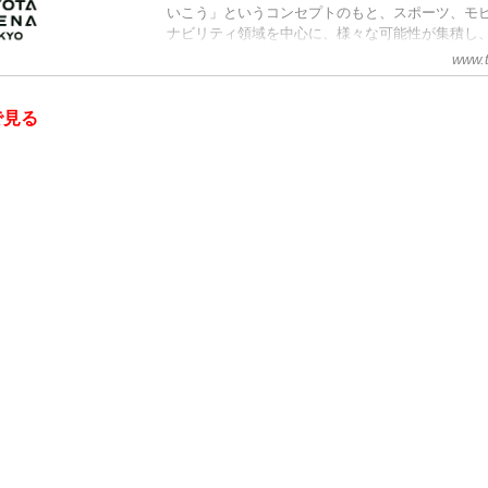
いこう」というコンセプトのもと、スポーツ、モ
ナビリティ領域を中心に、様々な可能性が集積し
放たれる場所となることを目指します。スポーツ
www.t
の建物構造と合わせ、熱気や歓声をアリーナの隅
でのアリーナにない特別な体験を計画しています
で見る