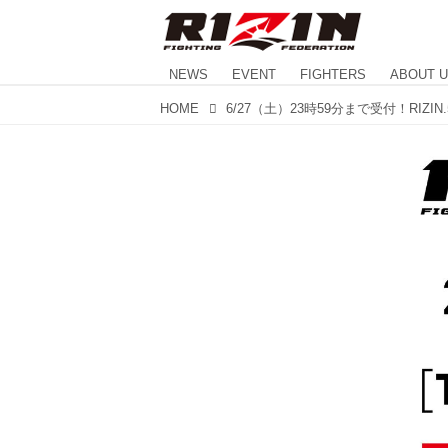
NEWS
EVENT
FIGHTERS
ABOUT 
HOME
6/27（土）23時59分まで受付！RIZI