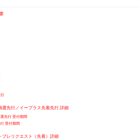
概要
ル
売日
抽選先行／イープラス先着先行 詳細
選先行 受付期間
行 受付期間
トプレリクエスト（先着）詳細