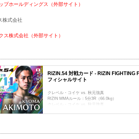
アップホールディングス（外部サイト）
ス株式会社
ークス株式会社（外部サイト）
RIZIN.54 対戦カード - RIZIN FIGHTING
フィシャルサイト
クレベル・コイケ vs. 秋元強真
RIZIN MMAルール：5分3R（66.0kg）
クレベル・コイケ vs. 秋元強真
ケイト・ロータス vs. NOEL
RIZIN MMAルール：5分3R（49.0kg）
ケイト・ロータス vs. NOEL
※その他のカードは決定次第RIZIN FFオフィシ
します。