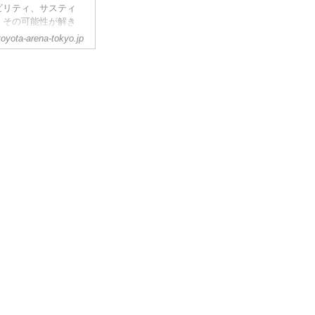
ビリティ、サスティ
、その可能性が解き
観戦に適した楕円形
oyota-arena-tokyo.jp
々まで伝え、これま
！