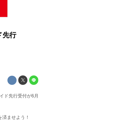
イド先行
イガイド先行受付が6月
を済ませよう！