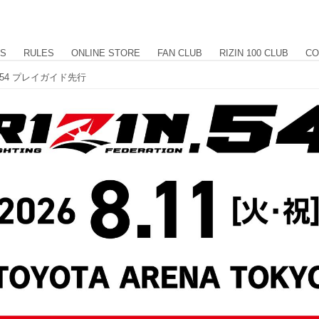
US
RULES
ONLINE STORE
FAN CLUB
RIZIN 100 CLUB
CO
N.54 プレイガイド先行