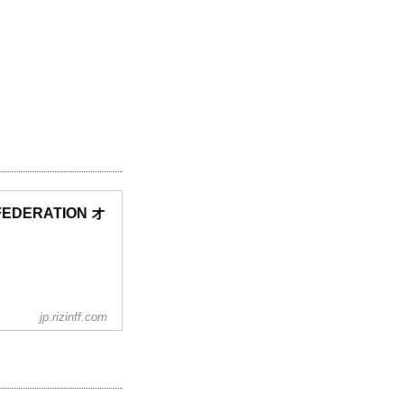
 FEDERATION オ
jp.rizinff.com
ャルサイトにてご案内