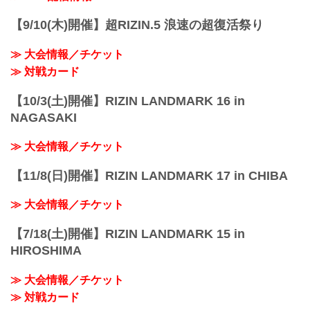
路面電車：「紙屋町西」又は「原爆ドー
ム前」下車
【9/10(木)開催】超RIZIN.5 浪速の超復活祭り
アストラムライン：「県庁前」下車（西2
出口＜基町クレド側＞）
≫ 大会情報／チケット
≫ Googleマップで見る
≫ 対戦カード
!1m18!1m12!1m3!1d3...
【10/3(土)開催】RIZIN LANDMARK 16 in
NAGASAKI
≫ 大会情報／チケット
【11/8(日)開催】RIZIN LANDMARK 17 in CHIBA
≫ 大会情報／チケット
【7/18(土)開催】RIZIN LANDMARK 15 in
HIROSHIMA
≫ 大会情報／チケット
≫ 対戦カード