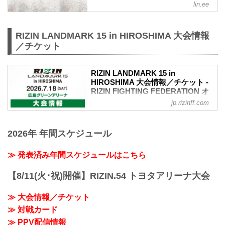
lin.ee
RIZIN LANDMARK 15 in HIROSHIMA 大会情報
／チケット
RIZIN LANDMARK 15 in
HIROSHIMA 大会情報／チケット -
RIZIN FIGHTING FEDERATION オ
フィシャルサイト
jp.rizinff.com
RIZIN LANDMARK 15 in HIROSHIMA 大
会概要
2026年 年間スケジュール
開催日時
2026年7月18日（土）12:00開場（予定）
／14:00開始（予定）
≫ 発表済み年間スケジュールはこちら
※開場・開始時間は予定です。決定次第
RIZIN FFオフィシャルサイトにてご案内
【8/11(火･祝)開催】RIZIN.54 トヨタアリーナ大会
します。
会場
≫ 大会情報／チケット
広島グリーンアリーナ
≫ 対戦カード
バス：「紙屋町」又は「バスセンター」
下車
≫ PPV配信情報