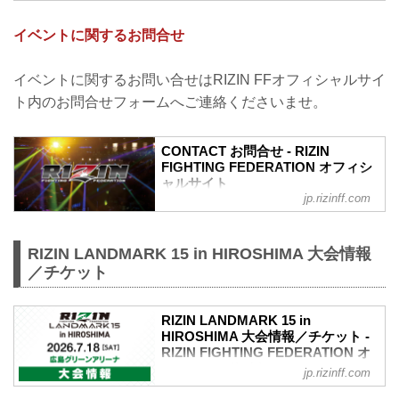
チケットに関してよくあるご質問
Q.1 より良い席で観戦したいのですが、
イベントに関するお問合せ
どの先行でチケットを買うと一番良い席
で見れますか？
A. より良い席のご案内は、以下の順番と
イベントに関するお問い合せはRIZIN FFオフィシャルサイ
なります。
ト内のお問合せフォームへご連絡くださいませ。
①ファンクラブ先行（超強者）
②ファンクラブ先行（強者）/ RIZIN 100
CLUB先行
CONTACT お問合せ - RIZIN
③先行販売（オフィシャルサイト先行・
FIGHTING FEDERATION オフィシ
プレイガイド先行・番組・チラシ等 順不
ャルサイト
同）
jp.rizinff.com
④各プレイガイドの一般発売
※②はお申込み多数の場合、お席の優先
確保のみで、...
RIZIN LANDMARK 15 in HIROSHIMA 大会情報
／チケット
RIZIN LANDMARK 15 in
HIROSHIMA 大会情報／チケット -
RIZIN FIGHTING FEDERATION オ
フィシャルサイト
jp.rizinff.com
RIZIN LANDMARK 15 in HIROSHIMA 大