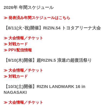
会概要
2026年 年間スケジュール
開催日時
2026年7月18日（土）12:00開場（予定）
／14:00開始（予定）
≫ 発表済み年間スケジュールはこちら
※開場・開始時間は予定です。決定次第
RIZIN FFオフィシャルサイトにてご案内
【8/11(火･祝)開催】RIZIN.54 トヨタアリーナ大会
します。
会場
≫ 大会情報／チケット
広島グリーンアリーナ
≫ 対戦カード
バス：「紙屋町」又は「バスセンター」
下車
≫ PPV配信情報
路面電車：「紙屋町西」又は「原爆ドー
ム前」下車
【9/10(木)開催】超RIZIN.5 浪速の超復活祭り
アストラムライン：「県庁前」下車（西2
出口＜基町クレド側＞）
≫ 大会情報／チケット
≫ Googleマップで見る
≫ 対戦カード
!1m18!1m12!1m3!1d3...
【10/3(土)開催】RIZIN LANDMARK 16 in
NAGASAKI
≫ 大会情報／チケット