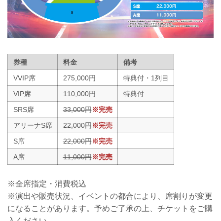
券種
料金
備考
VVIP席
275,000円
特典付・1列目
VIP席
110,000円
特典付
SRS席
33,000円
※完売
アリーナS席
22,000円
※完売
S席
22,000円
※完売
A席
11,000円
※完売
※全席指定・消費税込
※演出や販売状況、イベントの都合により、席割りが変更
になることがあります。予めご了承の上、チケットをご購
入ください。