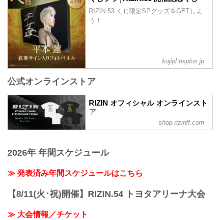
RIZIN.53 くじ限定SPグッズをGETしよ
う！
kujipl.tixplus.jp
公式オンラインストア
RIZIN オフィシャル オンラインスト
ア
shop.rizinff.com
日本の総合格闘技団体「RIZIN（ライジ
ン）」の公式グッズ販売店。大会やイベ
ントで着用して、RIZINを身近に感じよ
2026年 年間スケジュール
う。
≫ 発表済み年間スケジュールはこちら
【8/11(火･祝)開催】RIZIN.54 トヨタアリーナ大会
≫ 大会情報／チケット