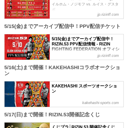
終了予定時間
イルホム・ノジモフ vs. ルイス・グスタ
20:00〜21:00頃
ボ
※試合内容、イベント進行によって終了
jp.rizinff.com
第10試合／平本蓮 vs. 皇治
予定時間が前後することがありますので
RIZINスタンディングバウト特別ルール：
ご了承ください。
5/15(金)までアーカイブ配信中！PPV配信チケット
3分 3R（無差別級）
会場
※10オンスグローブ着用
GLION ARENA KOBE
平本蓮 vs. 皇治
阪急「神戸三宮駅」：徒歩 約18分
5/15(金)までアーカイブ配信中！
第9試合／高木凌 vs. リー・カイウェン
RIZIN.53 PPV配信情報 - RIZIN
阪神「神戸三宮駅」：徒歩 約1...
RIZIN MMAルール：5分3R（66.0kg）
FIGHTING FEDERATION オフィシ
高木凌 vs. リー・カイウェン
ャルサイト
jp.rizinff.com
第8...
RIZIN.53のPPV配信チケットが、4月17日
5/16(土)まで開催！KAKEHASHIコラボオークショ
（金）12時よりRIZIN 100 CLUB、RIZIN
LIVE、ABEMA、U-NEXTにて販売がスタ
ン
ートしたぞ！（※スカパー！は4/22(水)販
売開始）
KAKEHASHI スポーツオークショ
お得なPPV前売りチケットは、大会前日
ン
の5月9日（土）23:59まで販売！
会場に来られない方、また会場にも行く
kakehashi-sports.com
が実況・解説ありで試合を見たい方は是
非、お好きな配信サービスでRIZIN.53を
5/17(日)まで開催！RIZIN.53開催記念くじ
全試合リアルタイムで視聴しよう！
PPV販売スケジュール一覧
配信日時 料金 配信媒体 アー...
くじプラ│RIZIN.53 開催記念くじ