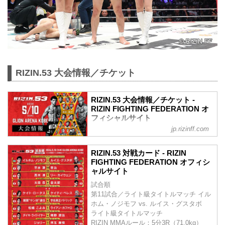
RIZIN.53 大会情報／チケット
RIZIN.53 大会情報／チケット -
RIZIN FIGHTING FEDERATION オ
フィシャルサイト
jp.rizinff.com
MOVIE
【Trailer】RIZIN.53 | イルホム・ノジモフ
RIZIN.53 対戦カード - RIZIN
vs. ルイス・グスタボ
FIGHTING FEDERATION オフィシ
youtu.be
ャルサイト
RIZIN.53 大会概要
試合順
開催日時
第11試合／ライト級タイトルマッチ イル
2026年5月10日（日）12:00開場／14:00開
ホム・ノジモフ vs. ルイス・グスタボ
始
ライト級タイトルマッチ
※オープニングファイトは11:30開始予定
RIZIN MMAルール：5分3R（71.0kg）