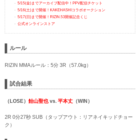
5/15(金)までアーカイブ配信中！PPV配信チケット
5/16(土)まで開催！KAKEHASHIコラボオークション
5/17(日)まで開催！RIZIN.53開催記念くじ
公式オンラインストア
ルール
RIZIN MMAルール：5分 3R（57.0kg）
試合結果
（LOSE）
飴山聖也
vs.
平本丈
（WIN）
2R 0分27秒 SUB（タップアウト：リアネイキッドチョー
ク）