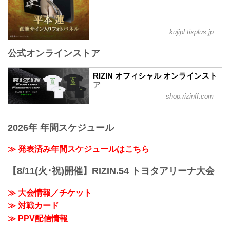
kujipl.tixplus.jp
公式オンラインストア
RIZIN オフィシャル オンラインスト
ア
shop.rizinff.com
日本の総合格闘技団体「RIZIN（ライジ
ン）」の公式グッズ販売店。大会やイベ
ントで着用して、RIZINを身近に感じよ
2026年 年間スケジュール
う。
≫ 発表済み年間スケジュールはこちら
【8/11(火･祝)開催】RIZIN.54 トヨタアリーナ大会
≫ 大会情報／チケット
≫ 対戦カード
≫ PPV配信情報