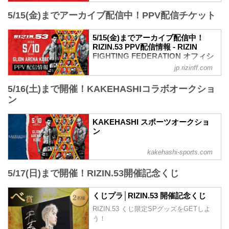
RIZINスタンディングバウト特別ルール：
ご了承ください。
5/15(金)までアーカイブ配信中！PPV配信チケット
3分 3R（無差別級）
会場
※10オンスグローブ着用
GLION ARENA KOBE
平本蓮 vs. 皇治
阪急「神戸三宮駅」：徒歩 約18分
5/15(金)までアーカイブ配信中！
第9試合／高木凌 vs. リー・カイウェン
RIZIN.53 PPV配信情報 - RIZIN
阪神「神戸三宮駅」：徒歩 約1...
RIZIN MMAルール：5分3R（66.0kg）
FIGHTING FEDERATION オフィシ
高木凌 vs. リー・カイウェン
ャルサイト
jp.rizinff.com
第8...
RIZIN.53のPPV配信チケットが、4月17日
5/16(土)まで開催！KAKEHASHIコラボオークショ
（金）12時よりRIZIN 100 CLUB、RIZIN
LIVE、ABEMA、U-NEXTにて販売がスタ
ン
ートしたぞ！（※スカパー！は4/22(水)販
売開始）
KAKEHASHI スポーツオークショ
お得なPPV前売りチケットは、大会前日
ン
の5月9日（土）23:59まで販売！
会場に来られない方、また会場にも行く
kakehashi-sports.com
が実況・解説ありで試合を見たい方は是
非、お好きな配信サービスでRIZIN.53を
5/17(日)まで開催！RIZIN.53開催記念くじ
全試合リアルタイムで視聴しよう！
PPV販売スケジュール一覧
配信日時 料金 配信媒体 アー...
くじプラ│RIZIN.53 開催記念くじ
RIZIN.53 くじ限定SPグッズをGETしよ
う！