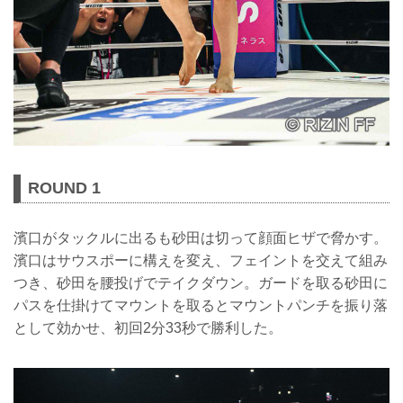
ROUND 1
濱口がタックルに出るも砂田は切って顔面ヒザで脅かす。
濱口はサウスポーに構えを変え、フェイントを交えて組み
つき、砂田を腰投げでテイクダウン。ガードを取る砂田に
パスを仕掛けてマウントを取るとマウントパンチを振り落
として効かせ、初回2分33秒で勝利した。