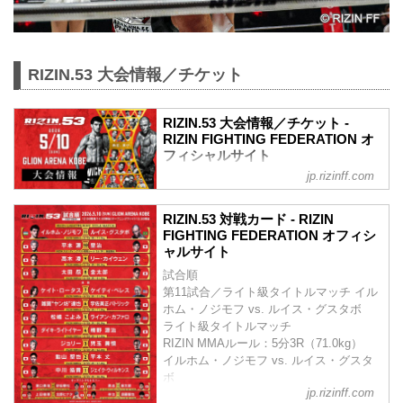
RIZIN.53 大会情報／チケット
RIZIN.53 大会情報／チケット -
RIZIN FIGHTING FEDERATION オ
フィシャルサイト
jp.rizinff.com
MOVIE
【Trailer】RIZIN.53 | イルホム・ノジモフ
RIZIN.53 対戦カード - RIZIN
vs. ルイス・グスタボ
FIGHTING FEDERATION オフィシ
youtu.be
ャルサイト
RIZIN.53 大会概要
試合順
開催日時
第11試合／ライト級タイトルマッチ イル
2026年5月10日（日）12:00開場／14:00開
ホム・ノジモフ vs. ルイス・グスタボ
始
ライト級タイトルマッチ
※オープニングファイトは11:30開始予定
RIZIN MMAルール：5分3R（71.0kg）
終了予定時間
イルホム・ノジモフ vs. ルイス・グスタ
20:00〜21:00頃
ボ
※試合内容、イベント進行によって終了
jp.rizinff.com
第10試合／平本蓮 vs. 皇治
予定時間が前後することがありますので