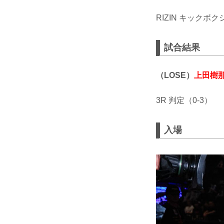
RIZIN キックボク
試合結果
（LOSE）
上田樹
3R 判定（0-3）
入場