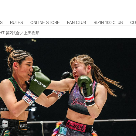
US
RULES
ONLINE STORE
FAN CLUB
RIZIN 100 CLUB
CO
【試合結果】RIZIN.53 OPENING FIGHT 第2試合／上田樹那 vs. 北野ヒナタ