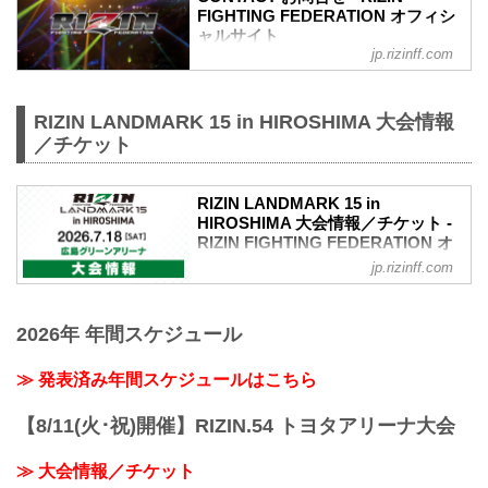
FIGHTING FEDERATION オフィシ
ャルサイト
jp.rizinff.com
RIZIN LANDMARK 15 in HIROSHIMA 大会情報
／チケット
RIZIN LANDMARK 15 in
HIROSHIMA 大会情報／チケット -
RIZIN FIGHTING FEDERATION オ
フィシャルサイト
jp.rizinff.com
RIZIN LANDMARK 15 in HIROSHIMA 大
会概要
2026年 年間スケジュール
開催日時
2026年7月18日（土）
※開場・開始時間は決定次第RIZIN FFオ
≫ 発表済み年間スケジュールはこちら
フィシャルサイトにてご案内します。
会場
【8/11(火･祝)開催】RIZIN.54 トヨタアリーナ大会
広島グリーンアリーナ
バス：「紙屋町」又は「バスセンター」
≫ 大会情報／チケット
下車