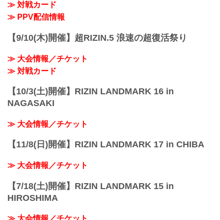
≫ 対戦カード
路面電車：「紙屋町西」又は「原爆ドー
ム前」下車
≫ PPV配信情報
アストラムライン：「県庁前」下車（西2
出口＜基町クレド側＞）
【9/10(木)開催】超RIZIN.5 浪速の超復活祭り
≫ Googleマップで見る
≫ 大会情報／チケット
!1m18!1m12!1m3!1d3292.0751650412312
!2d132.4525...
≫ 対戦カード
【10/3(土)開催】RIZIN LANDMARK 16 in
NAGASAKI
≫ 大会情報／チケット
【11/8(日)開催】RIZIN LANDMARK 17 in CHIBA
≫ 大会情報／チケット
【7/18(土)開催】RIZIN LANDMARK 15 in
HIROSHIMA
≫ 大会情報／チケット