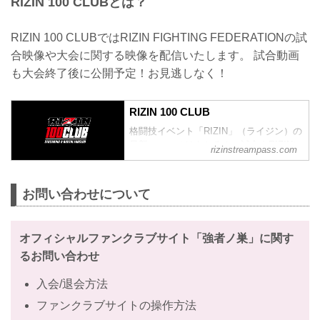
RIZIN 100 CLUBとは？
100 CLUB会員様向けに、2026年5月18日
（月）12時00分より先着先行受付をスタ
ート！先着順で受付けをし、お席位置は
RIZIN 100 CLUBではRIZIN FIGHTING FEDERATIONの試
抽選で決定させていただきます。お申込
合映像や大会に関する映像を配信いたします。 試合動画
み多数の場合、お席の優先確保のみで、
良席の保障はいたしかねます。
も大会終了後に公開予定！お見逃しなく！
&nbsp;RIZIN LANDMARK 15 in
HIROSHIMA＜大会概要／チケット情報＞
【名称】RIZIN LANDMARK 15 in
RIZIN 100 CLUB
HIROSHIM...
格闘技イベント「RIZIN」（ライジン）の
最新ニュースはもちろん、試合やRIZINに
rizinstreampass.com
まつわる動画を網羅！
お問い合わせについて
オフィシャルファンクラブサイト「強者ノ巣」に関す
るお問い合わせ
入会/退会方法
ファンクラブサイトの操作方法