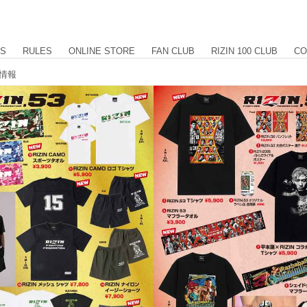
US
RULES
ONLINE STORE
FAN CLUB
RIZIN 100 CLUB
CO
ス情報