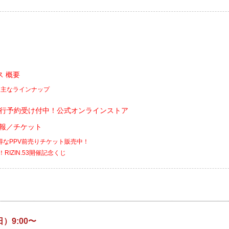
 概要
ス主なラインナップ
で先行予約受け付中！公式オンラインストア
会情報／チケット
お得なPPV前売りチケット販売中！
！RIZIN.53開催記念くじ
日）9:00〜