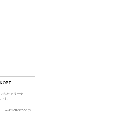
 KOBE
海に囲まれたアリーナ：
称です。
www.totteikobe.jp