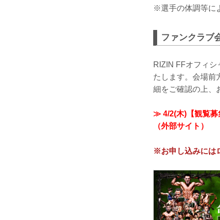
※選手の体調等に
ファンクラブ
RIZIN FFオ
たします。会場前
細をご確認の上、
≫ 4/2(木)【観覧募
（外部サイト）
※お申し込みには