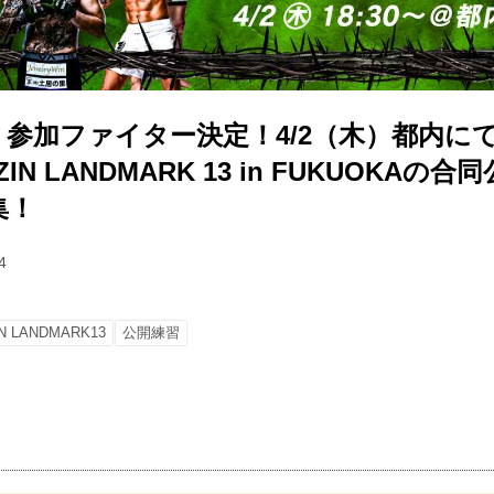
新】参加ファイター決定！4/2（木）都内に
 RIZIN LANDMARK 13 in FUKUOKA
集！
4
IN LANDMARK13
公開練習