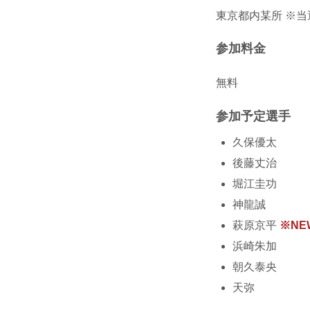
東京都内某所 ※
参加料金
無料
参加予定選手
久保優太
後藤丈治
堀江圭功
神⿓誠
萩原京平
※NEW
浜崎朱加
朝久泰央
天弥