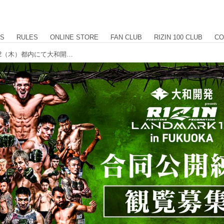
US
RULES
ONLINE STORE
FAN CLUB
RIZIN 100 CLUB
CO
【3/24更新】参加ファイター決定！4/2（木）都内にて大和開発 presents RIZIN LANDMARK 13 in FUKUOKAの合同公開練習を開催！観覧募集！