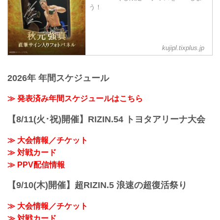
お得なPPV前売りチケットは、大会前日
RIZIN MMAルール：5分 3R（71...
う！
の3月6日（金）23:59まで販売！
会場に来られない方、また会場にも行く
が実況・解説ありで試合を見たい方は是
非、お好きな配信サービスでRIZIN.52を
全試合リアルタイムで視聴しよう！
kujipl.tixplus.jp
PPV販売スケジュール一覧
配信日時 料金 配信媒体 アーカ...
2026年 年間スケジュール
≫ 発表済み年間スケジュールはこちら
【8/11(火･祝)開催】RIZIN.54 トヨタアリーナ大会
≫ 大会情報／チケット
≫ 対戦カード
≫ PPV配信情報
【9/10(木)開催】超RIZIN.5 浪速の超復活祭り
≫ 大会情報／チケット
≫ 対戦カード