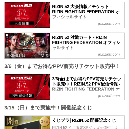
RIZIN.52 大会情報／チケット -
RIZIN FIGHTING FEDERATION オ
フィシャルサイト
jp.rizinff.com
MOVIE
【Trailer】RIZIN.52 | 秋元強真 vs. パッチ
RIZIN.52 対戦カード - RIZIN
ー・ミックス etc.
FIGHTING FEDERATION オフィシ
youtu.be
ャルサイト
RIZIN.52 大会概要
jp.rizinff.com
試合順
開催日時
第12試合／秋元強真 vs. パッチー・ミッ
2026年3月7日（土）12:30開場／14:00開
3/6（金）までお得なPPV前売りチケット販売中！
クス
始
RIZIN MMAルール：5分3R（66.0kg）
会場
秋元強真 vs. パッチー・ミックス
3/6(金)までお得なPPV前売りチケッ
有明アリーナ
第11試合／ルイス・グスタボ vs. 桜庭大
ト販売中！RIZIN.52 PPV配信情報 -
TOKYO ARIAKE ARENA｜「東京有明ア
世
RIZIN FIGHTING FEDERATION オ
リーナ」オフィシャルサイト
RIZIN MMAルール：5分3R（71.0kg）
フィシャルサイト
東京有明アリーナ(TOKYO ARIAKE
jp.rizinff.com
ルイス・グスタボ vs. 桜庭大世
ARENA INC.)のオフィシャルサイトで
RIZIN.52のPPV配信チケットが、2月6日
第10試合／高木凌 vs. 木村柊也
す。東京の文化とグローバルなエンタテ
3/15（日）まで実施中！開催記念くじ
（金）12時よりRIZIN 100 CLUB、RIZIN
RIZIN MMAルール：5分3R（66.0kg）
インメントが行き交う、新たな時代の
LIVE、ABEMA、U-NEXTにて販売がスタ
高木凌 vs. 木村柊也
TOKYOベイエリアへ。...
ートしたぞ！（※スカパー！は2/17(火)販
くじプラ│RIZIN.52 開催記念くじ
第9試合／ビクター・コレスニック vs. 武
売開始）
田光司
RIZIN.52 くじ限定SPグッズをGETしよ