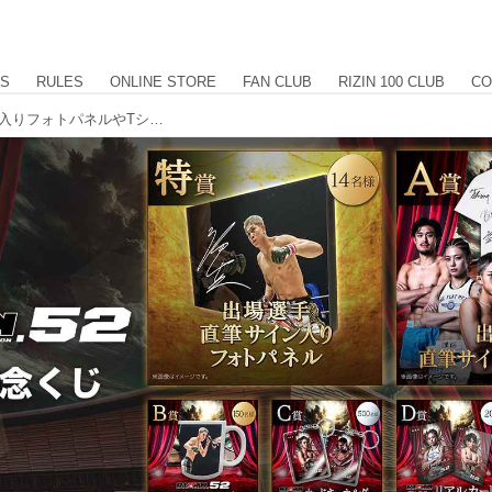
US
RULES
ONLINE STORE
FAN CLUB
RIZIN 100 CLUB
CO
3/15（日）まで開催！出場選手サイン入りフォトパネルやTシャツが当たるRIZIN.52 開催記念くじ