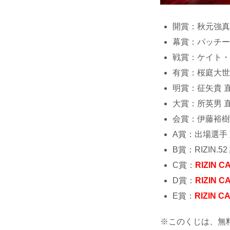
開賞：秋元強真
幕賞：パッチー
戦賞：ケイト・
有賞：桜庭大世
明賞：征矢貴 
大賞：所英男 
会賞：伊藤裕樹
A賞：出場選手
B賞：RIZIN.
C賞：
RIZIN C
D賞：
RIZIN C
E賞：
RIZIN C
※このくじは、無料