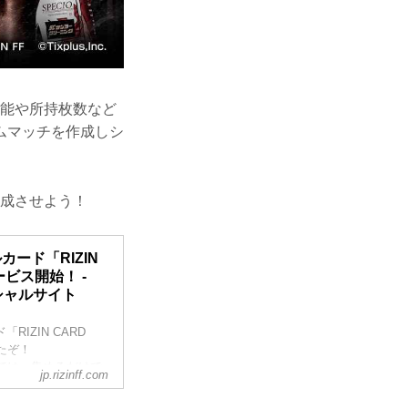
ド機能や所持枚数など
ムマッチを作成しシ
を完成させよう！
カード「RIZIN
ービス開始！ -
フィシャルサイト
RIZIN CARD
たぞ！
）」では、集めるだけで
jp.rizinff.com
ングのほか、自分好
ッチを作成しシェア