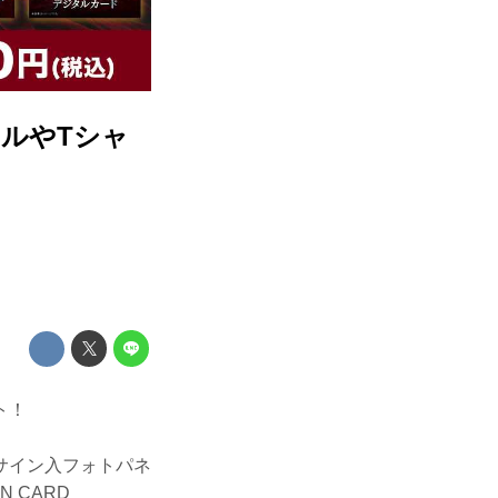
ネルやTシャ
ト！
サイン入フォトパネ
 CARD