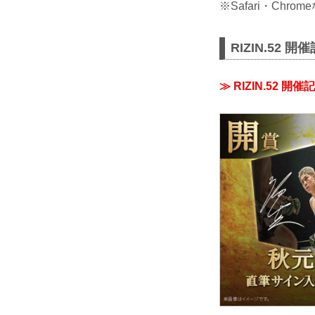
※Safari・C
RIZIN.52 
≫ RIZIN.52