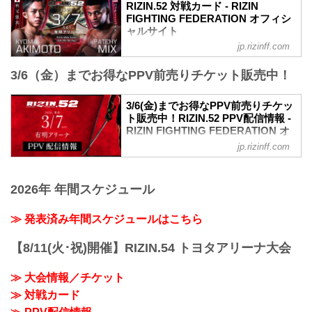
【Trailer】RIZIN.52 | 秋元強真 vs. パッチ
RIZIN.52 対戦カード - RIZIN
ー・ミックス etc.
FIGHTING FEDERATION オフィシ
youtu.be
ャルサイト
RIZIN.52 大会概要
jp.rizinff.com
秋元強真 vs. パッチー・ミックス
開催日時
RIZIN MMAルール：5分3R（66.0kg）
2026年3月7日（土）12:30開場（予定）／
3/6（金）までお得なPPV前売りチケット販売中！
秋元強真 vs. パッチー・ミックス
14:00開始（予定）
大島沙緒里 vs. ケイト・ロータス
※開場・開始時間は予定です。決定次第
RIZIN MMAルール：5分3R（49.0kg）
3/6(金)までお得なPPV前売りチケッ
RIZIN FFオフィシャルサイトにてご案内
大島沙緒里 vs. ケイト・ロータス
ト販売中！RIZIN.52 PPV配信情報 -
します。
ルイス・グスタボ vs. 桜庭大世
RIZIN FIGHTING FEDERATION オ
会場
RIZIN MMAルール：5分3R（71.0kg）
フィシャルサイト
有明アリーナ
jp.rizinff.com
ルイス・グスタボ vs. 桜庭大世
TOKYO ARIAKE ARENA｜「東京有明ア
RIZIN.52のPPV配信チケットが、2月6日
征矢貴 vs. トニー・ララミー
リーナ」オフィシャルサイト
（金）12時よりRIZIN 100 CLUB、RIZIN
RIZIN MMAルール：5分3R（57.0kg）
東京有明アリーナ(TOKYO ARIAKE
2026年 年間スケジュール
LIVE、ABEMA、U-NEXTにて販売がスタ
征矢貴 vs. トニー・ララ...
ARENA INC.)のオフィシ...
ートしたぞ！（※スカパー！は2/17(火)販
売開始）
≫ 発表済み年間スケジュールはこちら
お得なPPV前売りチケットは、大会前日
の3月6日（金）23:59まで販売！
【8/11(火･祝)開催】RIZIN.54 トヨタアリーナ大会
会場に来られない方、また会場にも行く
が実況・解説ありで試合を見たい方は是
≫ 大会情報／チケット
非、お好きな配信サービスでRIZIN.52を
≫ 対戦カード
全試合リアルタイムで視聴しよう！
PPV販売スケジュール一覧