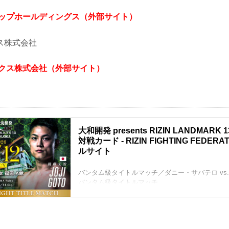
アップホールディングス（外部サイト）
ス株式会社
ークス株式会社（外部サイト）
大和開発 presents RIZIN LANDMARK 1
対戦カード - RIZIN FIGHTING FEDER
ルサイト
バンタム級タイトルマッチ／ダニー・サバテロ vs.
バンタム級タイトルマッチ
RIZIN MMAルール：5分3R（61.0kg）
ダニー・サバテロ vs. 後藤丈治
堀江圭功 vs. パトリッキー・ピットブル
RIZIN MMAルール：5分3R（71.0kg）