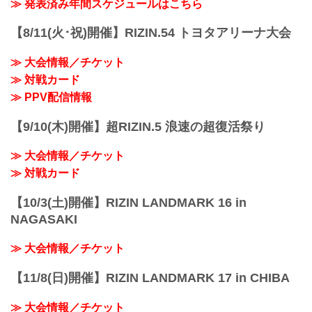
RIZIN FFオフィシャルサイトにてご案内
≫ 発表済み年間スケジュールはこちら
します。
会場
【8/11(火･祝)開催】RIZIN.54 トヨタアリーナ大会
有明アリーナ
TOKYO ARIAKE ARENA｜「東京有明ア
≫ 大会情報／チケット
リーナ」オフィシャルサイト
≫ 対戦カード
東京有明アリーナ(TOKYO ARIAKE
ARENA INC.)のオフィシャルサイトで
≫ PPV配信情報
す。東京の文化とグローバルなエンタテ
インメントが行き交う、新たな時代の
【9/10(木)開催】超RIZIN.5 浪速の超復活祭り
TOKYOベイエリアへ。
ariake...
≫ 大会情報／チケット
≫ 対戦カード
【10/3(土)開催】RIZIN LANDMARK 16 in
NAGASAKI
≫ 大会情報／チケット
【11/8(日)開催】RIZIN LANDMARK 17 in CHIBA
≫ 大会情報／チケット