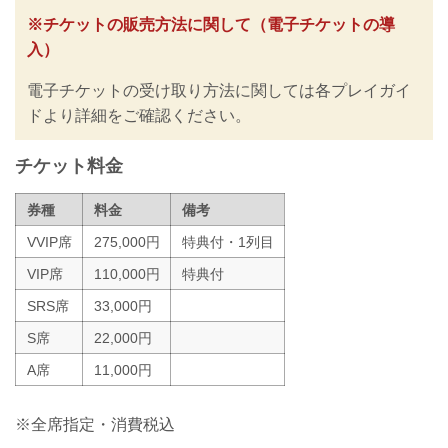
征矢貴 vs. トニー・ララミー
※チケットの販売方法に関して（電子チケットの導
RIZIN MMAルール：5分3R（57.0kg）
入）
征矢貴 vs. トニー・ララミー
ビクター・コレスニック vs. 相本宗輝
電子チケットの受け取り方法に関しては各プレイガイ
RIZIN MMAルール：5分3R（66.0kg）
ビクター・コレスニック vs...
ドより詳細をご確認ください。
チケット料金
券種
料金
備考
VVIP席
275,000円
特典付・1列目
VIP席
110,000円
特典付
SRS席
33,000円
S席
22,000円
A席
11,000円
※全席指定・消費税込