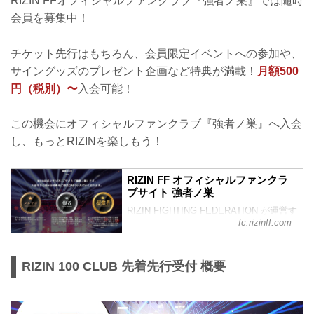
RIZIN FFオフィシャルファンクラブ『強者ノ巣』では随時
会員を募集中！
チケット先行はもちろん、会員限定イベントへの参加や、
サイングッズのプレゼント企画など特典が満載！
月額500
円（税別）〜
入会可能！
この機会にオフィシャルファンクラブ『強者ノ巣』へ入会
し、もっとRIZINを楽しもう！
RIZIN FF オフィシャルファンクラ
ブサイト 強者ノ巣
RIZIN FIGHTING FEDERATION が運営す
fc.rizinff.com
るオフィシャルファンクラブサイト強者
ノ巣です。
RIZIN 100 CLUB 先着先行受付 概要