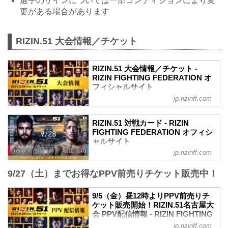
選手のサインについては一部コンディションにより変
更がある場合があります
RIZIN.51 大会情報／チケット
RIZIN.51 大会情報／チケット -
RIZIN FIGHTING FEDERATION オ
フィシャルサイト
jp.rizinff.com
更新情報
8/30（土）更新
A席、ステージサイドS席の2券種の追加
RIZIN.51 対戦カード - RIZIN
販売が決定！
FIGHTING FEDERATION オフィシ
8/21（木）更新
ャルサイト
S席完売いたしました。
jp.rizinff.com
試合順
8/18（月）更新
第14試合／ライト級タイトルマッチ ホベ
VVIP席、A席完売いたしました。
9/27（土）までお得なPPV前売りチケット販売中！
ルト・サトシ・ソウザ vs. 堀江圭功
開場（予定）が以下の時間に変更となり
ライト級タイトルマッチ
ました。
RIZIN MMAルール：5分 3R（71.0kg）
9/5（金）昼12時よりPPV前売りチ
11:30開場（予定）／13:00開始（予定）
ホベルト・サトシ・ソウザ vs. 堀江圭功
ケット販売開始！RIZIN.51名古屋大
↓
第13試合／フェザー級タイトルマッチ ラ
会 PPV配信情報 - RIZIN FIGHTING
11:00開場（予定）／13:00開始（予定）
ジャブアリ・シェイドゥラエフ vs. ビク
FEDERATION オフィシャルサイト
MOVIE
jp.rizinff.com