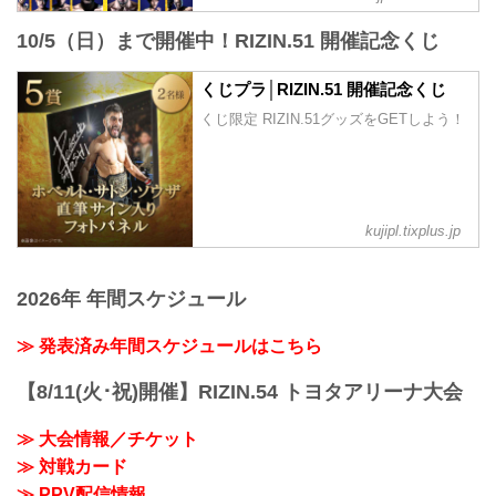
ター・コレスニック
- YouTube
RIZIN.51名古屋大会のPPV配信チケット
フェザー級タイトルマッチ
youtu.be
10/5（日）まで開催中！RIZIN.51 開催記念くじ
が、9月5日（金）12時よりRIZIN 100
RIZIN MMAルール：5分3R（66.0kg）
RIZIN.51 大会概要
CLUB、ABEMA、U-NEXT、RIZIN LIVE
ラジャブアリ・シェイドゥラエフ vs. ビ
2025年9月28日（日）11:00開場／13:00開
にて販売がスタートしたぞ！
くじプラ│RIZIN.51 開催記念くじ
クター・コレスニック
始
お得なPPV前売りチケットは、大会前日
第12試合／RIZIN WORLD GP...
くじ限定 RIZIN.51グッズをGETしよう！
※オープニングファイトは11...
の9月27日（土）23:59まで販売！
会場に来られない方、また会場にも行く
が実況・解説ありで試合を見たい方は是
非、お好きな配信サービスでRIZIN.51名
古屋大会を全試合リアルタイムで視聴し
よう！
kujipl.tixplus.jp
PPV販売スケジュール一覧
配信日時 料金 配信媒体 アーカイブ
期間 応援
2026年 年間スケジュール
...
≫ 発表済み年間スケジュールはこちら
【8/11(火･祝)開催】RIZIN.54 トヨタアリーナ大会
≫ 大会情報／チケット
≫ 対戦カード
≫ PPV配信情報