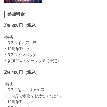
羽会場赤羽会場 有料席・協賛席ご案内
赤羽会場 交通規制・水上規制川口会
場...
参加料金
①8,800円（税込）
◽️特典
・RIZINイス席１席
・10周年Tシャツ
・RIZINピンバッチ
・参加ゲストグータッチ（予定）
②4,400円（税込）
◽️特典
・RIZIN芝生エリア１席
※ご自身で敷物をお持ちください
・10周年Tシャツ