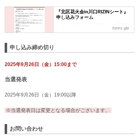
『北区花火会in川口RIZINシート』
申し込みフォーム
＼＼＼『北区花火大会2025』にてRIZIN
forms.gle
シートの増席が決定いたしました！！／
／／
当日は木村柊也選手と万智選手の来場も
申し込み締め切り
決定！
是非、この機会にお申し込みください！
当選確定後のキャンセルが相次いでおり
2025年9月26日（金）15:00まで
ます。イベントに参加可能な方のみ、お
申し込みください。
必ず、ご自身のご都合を確認した上でお
当選発表
申し込みください。
イベント参加キャンセルを繰り返される
2025年9月26日（金）19:00以降
場合、抽選内容に影響がでる場合がござ
います。
ーーーーーーーーーーーーーーー
※当選発表日は変更となる場合がございます。
【開催日時】
2025年9月27日（土）18:30〜19:...
お問い合わせ