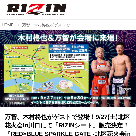
HOME
万智、木村柊也がゲストで登場！9/27(土)北区花火会in川口にて「RIZINシート」販売決定！ 『RED×BLUE SPARKLE GATE -北区花火会in川口 』
万智、木村柊也がゲストで登場！9/27(土)北区
花火会in川口にて「RIZINシート」販売決定！
『RED×BLUE SPARKLE GATE -北区花火会in