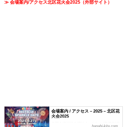
≫ 会場案内/アクセス北区花火会2025（外部サイト）
会場案内 / アクセス – 2025 – 北区花
火会2025
赤羽会場川口会場kkday tickets(準備中)赤
hanabi-kita.com