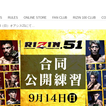
US
RULES
ONLINE STORE
FAN CLUB
RIZIN 100 CLUB
CO
【9/5更新】アーセンも参加決定！9/14（日）オアシス21にてRIZIN.51 名古屋大会の合同公開練習を開催！一般観覧無料！当日はうちわも配布