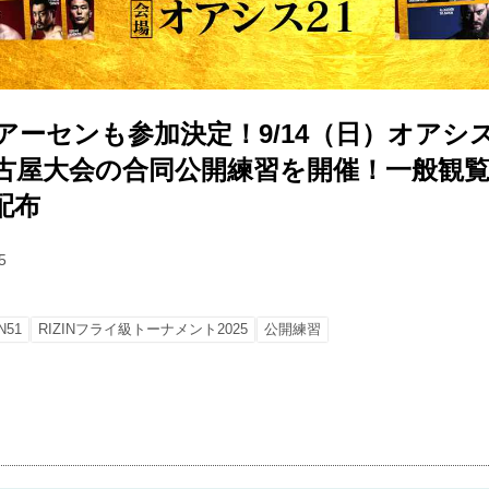
】アーセンも参加決定！9/14（日）オアシス
51 名古屋大会の合同公開練習を開催！一般観
配布
5
N51
RIZINフライ級トーナメント2025
公開練習