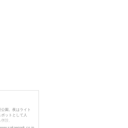
型公園。夜はライト
スポットとして人
も併設。
www.sakaepark.co.jp