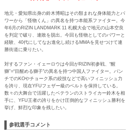
地元・愛知県出身の鈴木博昭はその類まれな身体能力とパ
ワーから「怪物くん」の異名を持つ本能系ファイター。今
年6月のRIZIN LANDMARK 11 札幌大会で地元の山本空良
を判定で破り、連敗を脱出。今回も怪物としてのパワーと
経験、40代にしてなお進化し続けるMMAを見せつけて連
勝街道に乗りたい。
対するファン・イェーロウは今回がRIZIN初参戦、“醒
獅"=“目醒める獅子”の異名を持つ中国人ファイター。パン
チでのKOやチョーク系の絞技などで高いフィニッシュ力
を誇り、現在YFUフェザー級のベルトを保持している。
数々の大舞台で活躍したベテランのストライカー鈴木を相
手に、YFU王者の誇りをかけ圧倒的なフィニッシュ勝利を
挙げ、鮮烈な印象を残したい。
参戦選手コメント