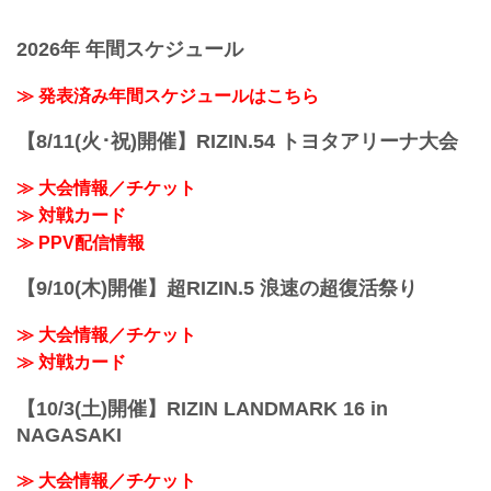
トシ・ソウザ vs. 堀江圭功
RIZIN FFオフィシャルサイトにてご案内
ライト級タイトルマッチ
します。
2026年 年間スケジュール
RIZIN MMAルール：5分 3R（71.0kg）
会場
ホベルト・サトシ・ソウザ vs. 堀江圭功
IGアリーナ（愛知国際アリーナ）
フェザー級タイトルマッチ／ラジャブア
≫ 発表済み年間スケジュールはこちら
名古屋市営地下鉄「名城公園」駅 徒歩約
リ・シェイドゥラエフ vs. ビクター・コ
0分
レスニック
【8/11(火･祝)開催】RIZIN.54 トヨタアリーナ大会
名古屋市営地下鉄「浄心」駅より徒歩約
フェザー級タイトルマッチ
18分
RIZIN MMAルール：5分3R（66.0kg）
≫ Googleマップで見る
≫ 大会情報／チケット
ラジャブアリ・シェイドゥラエフ vs. ビ
https://www.google.com/maps/embed?
≫ 対戦カード
クター・コレスニック
pb=!1m18!1m...
佐藤将光 vs. ダニー・サバテロ
≫ PPV配信情報
RIZIN MMAルール：5分3R（...
【9/10(木)開催】超RIZIN.5 浪速の超復活祭り
≫ 大会情報／チケット
≫ 対戦カード
【10/3(土)開催】RIZIN LANDMARK 16 in
NAGASAKI
≫ 大会情報／チケット