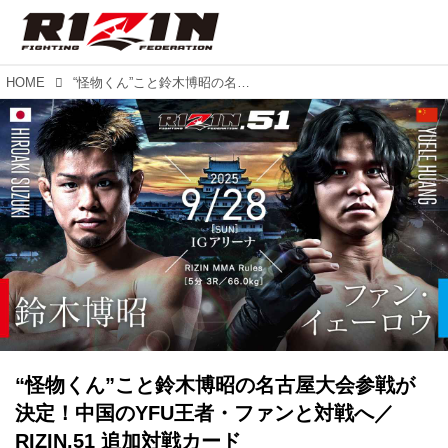
HOME
“怪物くん”こと鈴木博昭の名古屋大会参戦が決定！中国のYFU王者・ファンと対戦へ／RIZIN.51 追加対戦カード
“怪物くん”こと鈴木博昭の名古屋大会参戦が
決定！中国のYFU王者・ファンと対戦へ／
RIZIN.51 追加対戦カード