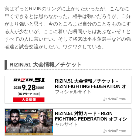
実はずっとRIZINのリングに上がりたかったが、こんなに
早くできるとは思わなかった。相手は強いだろうが、自分
がより強いと思う。今のところまだ自分のことをものにす
る人が少ないが、ここに着いた瞬間からはあぶないぞ！と
すべての人に言いたい。そして将来は平本蓮選手などの強
者達と試合交流がしたい。ワクワクしている。
RIZIN.51 大会情報／チケット
RIZIN.51 大会情報／チケット -
RIZIN FIGHTING FEDERATION オ
フィシャルサイト
jp.rizinff.com
MOVIE
- YouTube
youtu.be
RIZIN.51 対戦カード - RIZIN
RIZIN.51 大会概要
FIGHTING FEDERATION オフィシ
2025年9月28日（日）11:30開場（予定）
ャルサイト
／13:00開始（予定）
jp.rizinff.com
ライト級タイトルマッチ／ホベルト・サ
※開場・開始時間は予定です。決定次第