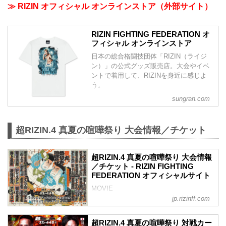
≫ RIZIN オフィシャル オンラインストア（外部サイト）
RIZIN FIGHTING FEDERATION オ
フィシャル オンラインストア
日本の総合格闘技団体「RIZIN（ライジ
ン）」の公式グッズ販売店。大会やイベ
ントで着用して、RIZINを身近に感じよ
う。
sungran.com
超RIZIN.4 真夏の喧嘩祭り 大会情報／チケット
超RIZIN.4 真夏の喧嘩祭り 大会情報
／チケット - RIZIN FIGHTING
FEDERATION オフィシャルサイト
MOVIE
- YouTube
jp.rizinff.com
youtu.be
- YouTube
超RIZIN.4 真夏の喧嘩祭り 対戦カー