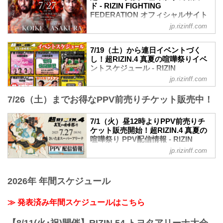
youtu.be
ド - RIZIN FIGHTING
超RIZIN.4 真夏の喧嘩祭り 大会概要
FEDERATION オフィシャルサイト
開催日時
jp.rizinff.com
試合順
2025年7月27日（日）11:00開場／13:00開
第15試合／クレベル・コイケ vs. 朝倉未
始
来
※喧嘩三番勝負は11:30開始予定
7/19（土）から連日イベントづく
RIZIN MMAルール：5分 3R（66.0kg）
終了予定時間
し！超RIZIN.4 真夏の喧嘩祭りイベ
クレベル・コイケ vs. 朝倉未来
19:00〜20:00頃
ントスケジュール - RIZIN
第14試合／パトリッキー・ピットブル
※試合内容、イベント進行によって終了
FIGHTING FEDERATION オフィシ
jp.rizinff.com
vs. 野村駿太
ャルサイト
予定時間が前後することがありますので
RIZIN MMAルール：5分 3R（71.0kg）
ご了承ください。
7/26（土）までお得なPPV前売りチケット販売中！
7月19日（土）から超RIZIN.4 真夏の喧嘩
パトリッキー・ピットブル vs. 野村駿太
会場
祭りが開催される7月27日（日）までの期
第13試合／金原正徳 vs. YA-MAN
さいたまスーパーアリーナ
間に実施される、RIZINのイベントスケジ
7/1（火）昼12時よりPPV前売りチ
RIZIN MMAルール：5分 3R（66.0kg）
JR京浜東北線・JR上野東京ライン（宇都
ュールをまとめたぞ！
ケット販売開始！超RIZIN.4 真夏の
金原正徳 vs. YA-MAN
宮線・高崎線）「さいたま新都心」駅か
今からでも参加可能なイベントも多数あ
喧嘩祭り PPV配信情報 - RIZIN
第12試合／秋元強真 vs. 赤田功輝
ら徒歩3分
るので、各イベントの詳細をご確認の
FIGHTING FEDERATION オフィシ
RIZIN MMAルール...
jp.rizinff.com
JR...
上、奮って参加しよう！
ャルサイト
超RIZIN.4 真夏の喧嘩祭り イベントスケ
超RIZIN.4 真夏の喧嘩祭りのPPV配信チ
ジュール
ケットが、7月1日（火）12時よりRIZIN
2026年 年間スケジュール
イベントスケジュール（日付ごと）
100 CLUB、ABEMA、U-NEXT、RIZIN
日付 時間・場所 内容 連日開催① 連日開
LIVEにて販売がスタートしたぞ！（※ス
≫ 発表済み年間スケジュールはこちら
催② 連日開催③
カパー！は※7/10（木）販売開始）
7/19（土） 13:00~
お得なPPV前売りチケットは、大会前日
＠都内某所 RIZIN Girls Fan Meeting 全国