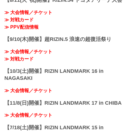
【8/11(火･祝)開催】RIZIN.54 トヨタアリーナ大会
の7月26日（土）23:59まで販売！
のタ...
会場に来られない方、また会場にも行く
≫ 大会情報／チケット
が実況・解説ありで試合を見たい方は是
非、お好きな配信サービスで超RIZIN.4
≫ 対戦カード
真夏の喧嘩祭りを全試合リアルタイムで
≫ PPV配信情報
視聴しよう！
PPV販売スケジュール一...
【9/10(木)開催】超RIZIN.5 浪速の超復活祭り
≫ 大会情報／チケット
≫ 対戦カード
【10/3(土)開催】RIZIN LANDMARK 16 in
NAGASAKI
≫ 大会情報／チケット
【11/8(日)開催】RIZIN LANDMARK 17 in CHIBA
≫ 大会情報／チケット
【7/18(土)開催】RIZIN LANDMARK 15 in