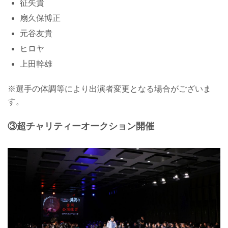
征⽮貴
扇久保博正
元⾕友貴
ヒロヤ
上⽥幹雄
※選手の体調等により出演者変更となる場合がございま
す。
③超チャリティーオークション開催