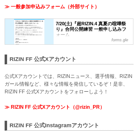
いただけます。たくさんのご応募お待ち
≫ 一般参加申込みフォーム（外部サイト）
しております！ 『超RIZIN.4 真夏の喧嘩
祭り』合同公開練習 ■開催日時2025年7月
20日（日）15：00開始予定 ■開催場所 東
7/20(土)『超RIZIN.4 真夏の喧嘩祭
京都内某所※当選者へのみメールにてご
り』合同公開練習 一般申し込みフ
案内いたします。 ■参加料金 無料 ■イベ
ォーム
ント内容『超RIZIN.4 真夏の喧嘩祭り』
forms.gle
合同公...
『超RIZIN.4 真夏の喧嘩祭り』合同公開
練習の開催が決定いたしました！
『超RIZIN.4 真夏の喧嘩祭り』に出場す
RIZIN FF 公式Xアカウント
るファイター達の合同公開練習を実施し
ます。
イベント参加につきましては、下記の内
公式Xアカウントでは、RIZINニュース、選手情報、RIZIN
容をご確認のうえ、以下フォームよりお
ガール情報など、様々な情報を発信しているぞ！是非、
申し込みください
※「ファンクラブ会員」と「一般」でお
RIZIN FF 公式Xアカウントをフォローしよう！
申し込みフォームが異なります。
当選確定後のキャンセルが相次いでおり
≫ RIZIN FF 公式Xアカウント（@rizin_PR）
ます。イベントに参加可能な方のみ、お
申し込みください。
必ず、ご自身のご都合を確認した上でお
RIZIN FF 公式Instagramアカウント
申し込みください。
イベント参加キャンセ...