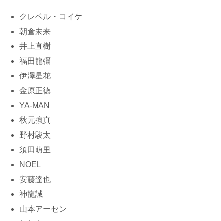
クレベル・コイケ
朝倉未来
井上直樹
福⽥⿓彌
伊澤星花
⾦原正徳
YA-MAN
秋元強真
野村駿太
須⽥萌⾥
NOEL
安藤達也
神⿓誠
⼭本アーセン