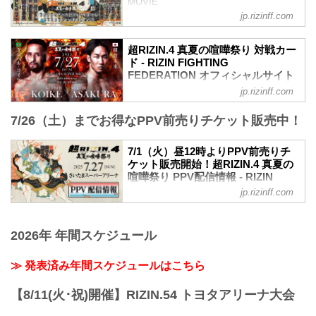
MOVIE
- YouTube
jp.rizinff.com
youtu.be
- YouTube
超RIZIN.4 真夏の喧嘩祭り 対戦カー
youtu.be
ド - RIZIN FIGHTING
超RIZIN.4 真夏の喧嘩祭り 大会概要
FEDERATION オフィシャルサイト
開催日時
jp.rizinff.com
クレベル・コイケ vs. 朝倉未来
2025年7月27日（日）11:00開場（予定）
RIZIN MMAルール：5分 3R（66.0kg）
／13:00開始（予定）
7/26（土）までお得なPPV前売りチケット販売中！
クレベル・コイケ vs. 朝倉未来
※開場・開始時間は予定です。決定次第
バンタム級タイトルマッチ／井上直樹 vs.
RIZIN FFオフィシャルサイトにてご案内
福田龍彌
します。
7/1（火）昼12時よりPPV前売りチ
バンタム級タイトルマッチ
終了予定時間
ケット販売開始！超RIZIN.4 真夏の
RIZIN MMAルール：5分 3R（61.0kg）
19:00〜20:00頃
喧嘩祭り PPV配信情報 - RIZIN
井上直樹 vs. 福田龍彌
FIGHTING FEDERATION オフィシ
※試合内容、イベント進行によって終了
jp.rizinff.com
女子スーパーアトム級タイトルマッチ／
ャルサイト
予定時間が前後することがありますので
伊澤星花 vs. シン・ユジン
ご了承ください。
超RIZIN.4 真夏の喧嘩祭りのPPV配信チ
女子スーパーアトム級タイトルマッチ
会場
ケットが、7月1日（火）12時よりRIZIN
2026年 年間スケジュール
RIZIN MMAルール：5分 3R（49.0kg）
さいたまスーパーアリーナ
100 CLUB、ABEMA、U-NEXT、RIZIN
伊澤星花 vs. シン・ユジン
JR京浜東北線・JR上...
LIVEにて販売がスタートしたぞ！（※ス
≫ 発表済み年間スケジュールはこちら
金原正徳 vs....
カパー！は※7/10（木）販売開始）
お得なPPV前売りチケットは、大会前日
【8/11(火･祝)開催】RIZIN.54 トヨタアリーナ大会
の7月26日（土）23:59まで販売！
会場に来られない方、また会場にも行く