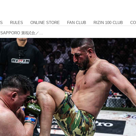
US
RULES
ONLINE STORE
FAN CLUB
RIZIN 100 CLUB
CO
【試合結果】RIZIN LANDMARK 11 in SAPPORO 第8試合／シナ・カリミアン vs. 荒東“怪獣キラー”英貴