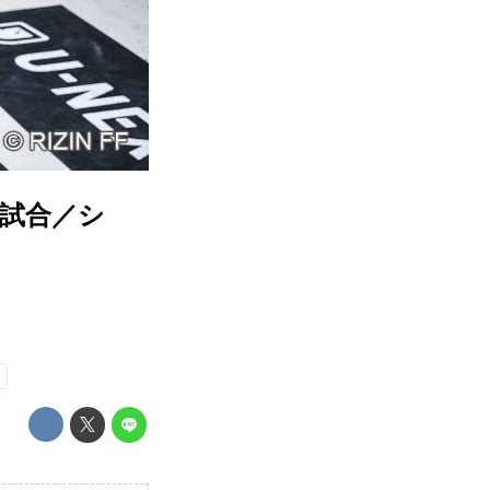
第8試合／シ