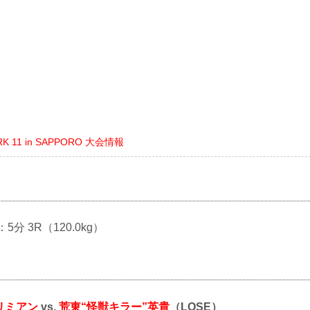
RK 11 in SAPPORO 大会情報
：5分 3R（120.0kg）
リミアン
vs.
荒東“怪獣キラー”英貴
（LOSE）