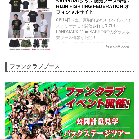
SAPPOROグッズ販売ブース情報 -
RIZIN FIGHTING FEDERATION オ
フィシャルサイト
6月14日（土）真駒内セキスイハイムアイ
スアリーナにて開催されるRIZIN
LANDMARK 11 in SAPPOROのグッズ販
売ブース情報を公開！
会場だけで販売される限定グッズも多数
jp.rizinff.com
ご用意！ご来場の際は是非、グッズ販売
ブースへ立ち寄ろう！
販売日時
ファンクラブブース
2025年6月14日（土）9:30～
※チケットがなくてもご購入いただけま
す。
ブース場所
グッズ販売ブース 概要
新作アイテムが続々登場！ポスターやTシ
ャツ、マフラータオルをはじめとした大
会限定デザイングッズ、RIZINファイター
とのコ...