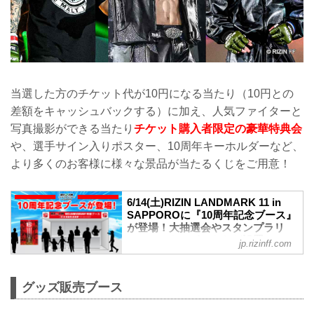
当選した⽅のチケット代が10円になる当たり（10円との
差額をキャッシュバックする）に加え、人気ファイターと
写真撮影ができる当たり
チケット購入者限定の豪華特典会
や、選⼿サイン⼊りポスター、10周年キーホルダーなど、
より多くのお客様に様々な景品が当たるくじをご用意！
6/14(土)RIZIN LANDMARK 11 in
SAPPOROに『10周年記念ブース』
が登場！大抽選会やスタンプラリ
ー、フォトスポットなど設置 -
jp.rizinff.com
RIZIN FIGHTING FEDERATION オ
フィシャルサイト
昨年末に旗揚げから10年目を迎えた
グッズ販売ブース
「RIZIN」。RIZIN10周年イヤーとなる今
年は年間を通し、大会会場に『10周年記