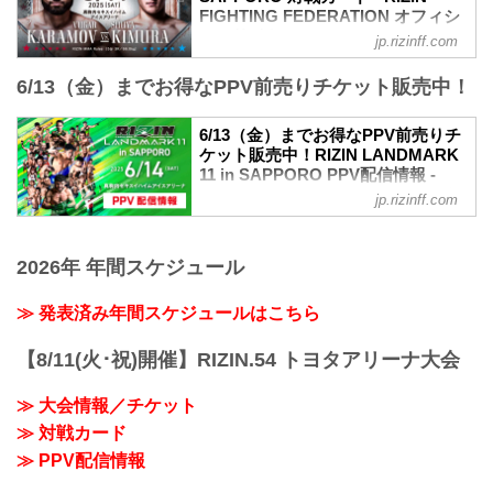
RIZIN LANDMARK 11 in SAPPORO 大会
FIGHTING FEDERATION オフィシ
概要
ャルサイト
jp.rizinff.com
開催日時
試合順
2025年6月14日（土）12:00開場 / 14:00開
6/13（金）までお得なPPV前売りチケット販売中！
第15試合／ヴガール・ケラモフ vs. 木村
始
柊也
※オープニングファイトは12:30開始予定
RIZIN MMAルール：5分3R（66.0kg）
6/13（金）までお得なPPV前売りチ
終了予定時間
ヴガール・ケラモフ vs. 木村柊也
ケット販売中！RIZIN LANDMARK
19:00〜20:00頃
第14試合／堀江圭功 vs. 西川大和
11 in SAPPORO PPV配信情報 -
※試合内容、イベント進行によって終了
RIZIN MMAルール：5分3R（71.0kg）
RIZIN FIGHTING FEDERATION オ
予定時間が前後することがありますので
jp.rizinff.com
堀江圭功 vs. 西川大和
フィシャルサイト
ご了承ください。
第13試合／イルホム・ノジモフ vs. 新居
会場
RIZIN LANDMARK 11 in SAPPOROの
すぐる
真駒内セキスイハイムアイスアリーナ
PPV配信チケットが、5月26日（月）12
2026年 年間スケジュール
RIZIN MMAルール：5分3R（66.0kg）
札幌市営地下鉄南北線「真駒内」駅 徒歩
時よりRIZIN 100 CLUB、ABEMA、U-
イルホム・ノジモフ vs. 新居すぐる
約25分
NEXT、RIZIN LIVEにて販売がスタート
≫ 発表済み年間スケジュールはこちら
第12試合／山本空良 vs. 鈴木博昭
「上町1丁目」バス停留所 徒歩約5分
するぞ！
RIZIN MMAルール：5分3R（66....
...
お得なPPV前売りチケットは、大会前日
【8/11(火･祝)開催】RIZIN.54 トヨタアリーナ大会
の6月13日（金）23:59まで販売！
会場に来られない方、また会場にも行く
≫ 大会情報／チケット
が実況・解説ありで試合を見たい方は是
非、お好きな配信サービスでRIZIN
≫ 対戦カード
LANDMARK 11 in SAPPOROを全試合リ
≫ PPV配信情報
アルタイムで視聴しよう！