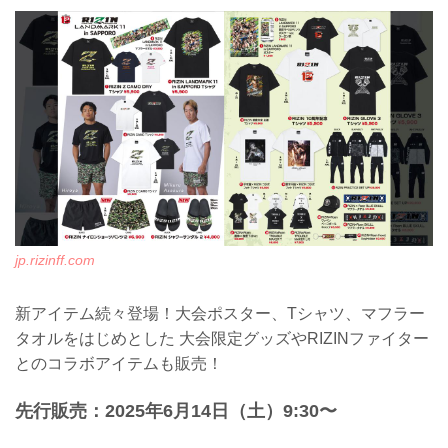
念ブース』を設置するぞ！
これまでRIZINを応援してくださった皆様
への謝恩も込めて、より多くの皆様が楽
しんでいただける企画をご用意！
会場にお越しの際は是非『10周年記念ブ
ース』に立ち寄ろう！
jp.rizinff.com
格闘技が⼤好きだ！
WE ARE RIZIN ~10th Anniversary~
jp.rizinff.com
日時
2025年6月14日（土）1...
jp.rizinff.com
新アイテム続々登場！大会ポスター、Tシャツ、マフラー
タオルをはじめとした 大会限定グッズやRIZINファイター
とのコラボアイテムも販売！
先行販売：2025年6月14日（土）9:30〜