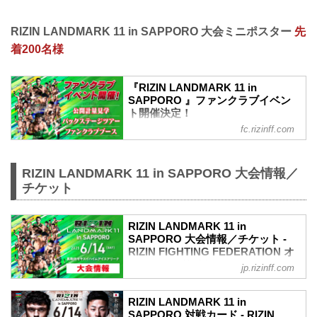
RIZIN LANDMARK 11 in SAPPORO 大会ミニポスター
先
着200名様
『RIZIN LANDMARK 11 in
SAPPORO 』ファンクラブイベン
ト開催決定！
fc.rizinff.com
『RIZIN LANDMARK 11 in SAPPORO』
ファンクラブ会員限定「公開計量見学、
バックステージツアー、ファンクラブブ
RIZIN LANDMARK 11 in SAPPORO 大会情報／
ース」 の開催が決定しました！ぜひご応
募ください！ 『RIZIN LANDMARK 11
チケット
in SAPPORO』 公開計量 見学ご招待 ■
開催日時 2025年6月13日（金） 15：30
開始（予定） ※開催時間は前後する場合
RIZIN LANDMARK 11 in
SAPPORO 大会情報／チケット -
がございます。※集合時間等の詳細は、
RIZIN FIGHTING FEDERATION オ
当選者へのみご案内いたします。 ■開催
フィシャルサイト
場所 サッポロファクトリー アトリウム ■
jp.rizinff.com
イベント内...
MOVIE
- YouTube
RIZIN LANDMARK 11 in
youtu.be
SAPPORO 対戦カード - RIZIN