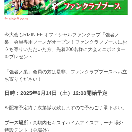
fc.rizinff.com
今大会もRIZIN FF オフィシャルファンクラブ「強者ノ
巣」会員専用ブースがオープン！ファンクラブブースにお
立ち寄りいただいた方、先着200名様に大会ミニポスター
をプレゼント！
「強者ノ巣」会員の方は是非、ファンクラブブースへお立
ち寄りください！
日時：2025年6月14日（土）12:00開始予定
※配布予定終了次第撤収致しますので予めご了承下さい。
ブース場所：
真駒内セキスイハイムアイスアリーナ 場外
特設テント（会場外）