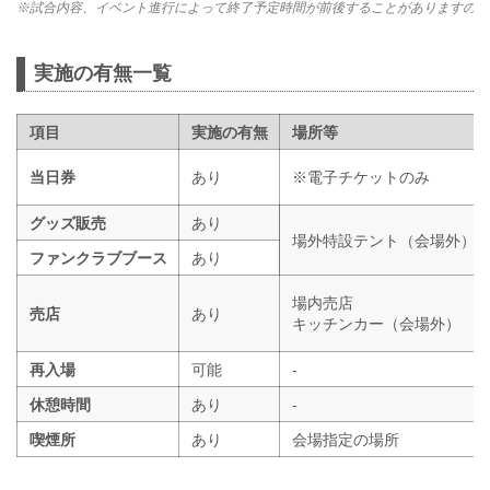
※試合内容、イベント進行によって終了予定時間が前後することがありますので
実施の有無一覧
項目
実施の有無
場所等
当日券
あり
※電子チケットのみ
グッズ販売
あり
場外特設テント（会場外）
ファンクラブブース
あり
場内売店
売店
あり
キッチンカー（会場外）
再入場
可能
-
休憩時間
あり
-
喫煙所
あり
会場指定の場所