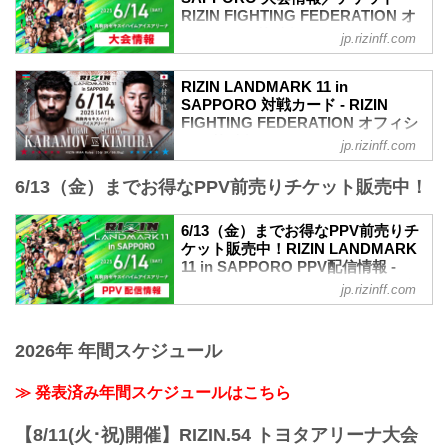
RIZIN FIGHTING FEDERATION オ
フィシャルサイト
jp.rizinff.com
MOVIE
- YouTube
RIZIN LANDMARK 11 in
youtu.be
SAPPORO 対戦カード - RIZIN
RIZIN LANDMARK 11 in SAPPORO 大会
FIGHTING FEDERATION オフィシ
概要
ャルサイト
jp.rizinff.com
開催日時
ヴガール・ケラモフ vs. 木村柊也
2025年6月14日（土）12:00開場（予定）/
6/13（金）までお得なPPV前売りチケット販売中！
RIZIN MMAルール：5分3R（66.0kg）
14:00開始（予定）
ヴガール・ケラモフ vs. 木村柊也
※開場・開始時間は予定です。決定次第
堀江圭功 vs. 西川大和
6/13（金）までお得なPPV前売りチ
RIZIN FFオフィシャルサイトにてご案内
RIZIN MMAルール：5分3R（71.0kg）
ケット販売中！RIZIN LANDMARK
します。
堀江圭功 vs. 西川大和
11 in SAPPORO PPV配信情報 -
終了予定時間
ビクター・コレスニック vs. SASUKE
RIZIN FIGHTING FEDERATION オ
19:00〜20:00頃
jp.rizinff.com
RIZIN MMAルール：5分 3R（66.0kg）
フィシャルサイト
※試合内容、イベント進行によって終了
ビクター・コレスニック vs. SASUKE
予定時間が前後することがありますので
RIZIN LANDMARK 11 in SAPPOROの
アレクサンダー・ソルダトキン vs. プリ
ご了承ください。
PPV配信チケットが、5月26日（月）12
2026年 年間スケジュール
ンス・アウンアラー
会場
時よりRIZIN 100 CLUB、ABEMA、U-
RIZIN WORLD GP 2025 ヘビー級ト...
真駒内セキスイハイムアイスアリーナ
NEXT、RIZIN LIVEにて販売がスタート
≫ 発表済み年間スケジュールはこちら
札幌市営地下鉄南北線「真駒...
するぞ！
お得なPPV前売りチケットは、大会前日
【8/11(火･祝)開催】RIZIN.54 トヨタアリーナ大会
の6月13日（金）23:59まで販売！