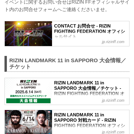
A. より良い席のご案内は、以下の順番と
イベントに関するお問い合せはRIZIN FFオフィシャルサイ
なります。
ト内のお問合せフォームへご連絡くださいませ。
①ファンクラブ先行（超強者）
②ファンクラブ先行（強者）/ RIZIN 100
CLUB先行
CONTACT お問合せ - RIZIN
③先行販売（オフィシャルサイト先行・
FIGHTING FEDERATION オフィシ
プレイガイド先行・番組・チラシ等 順不
ャルサイト
同）
jp.rizinff.com
④各プレイガイドの一般発売
※②はお申込み多数の場合、お席の優先
確保のみで、...
RIZIN LANDMARK 11 in SAPPORO 大会情報／
チケット
RIZIN LANDMARK 11 in
SAPPORO 大会情報／チケット -
RIZIN FIGHTING FEDERATION オ
フィシャルサイト
jp.rizinff.com
RIZIN LANDMARK 11 in SAPPORO 大会
概要
RIZIN LANDMARK 11 in
開催日時
SAPPORO 対戦カード - RIZIN
2025年6月14日（土）12:00開場（予定）/
FIGHTING FEDERATION オフィシ
14:00開始（予定）
ャルサイト
jp.rizinff.com