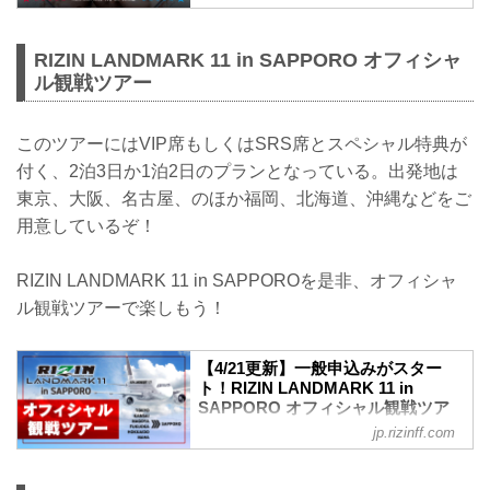
ヴガール・ケラモフ vs. 木村柊也
RIZIN MMAルール：5分3R（66.0kg）
ヴガール・ケラモフ vs. 木村柊也
RIZIN LANDMARK 11 in SAPPORO オフィシャ
堀江圭功vs.西川大和
ル観戦ツアー
RIZIN MMAルール：5分3R（71.0kg）
堀江圭功 vs. 西川大和
RIZIN LANDMARK 11 in SAPPORO 大会
このツアーにはVIP席もしくはSRS席とスペシャル特典が
情報／チケット
付く、2泊3日か1泊2日のプランとなっている。出発地は
RIZIN LANDMARK 11 in SAPPORO 大会
東京、大阪、名古屋、のほか福岡、北海道、沖縄などをご
情報／チケット - RIZIN FIGHTING
FEDERATION オフィシャルサイト
用意しているぞ！
RIZIN LANDMARK ...
RIZIN LANDMARK 11 in SAPPOROを是非、オフィシャ
ル観戦ツアーで楽しもう！
【4/21更新】一般申込みがスター
ト！RIZIN LANDMARK 11 in
SAPPORO オフィシャル観戦ツア
ー - RIZIN FIGHTING
jp.rizinff.com
FEDERATION オフィシャルサイト
更新情報