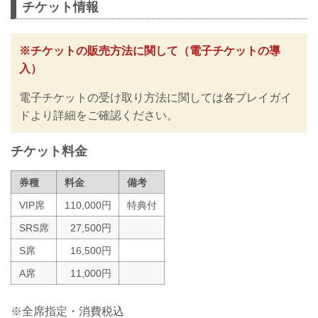
4/21（月）更新
チケット情報
本日より『RIZIN LANDMARK 11 in
SAPPORO オフィシャル観戦ツアー』の
一般申し込みがスタート！！
※チケットの販売方法に関して（電子チケットの導
★一般★JALで行く！RIZIN LANDMARK
入）
11 in SAPPOROオフィシャル観戦ツアー
♪ | 北海道ツアー、北海道旅行を探すなら
電子チケットの受け取り方法に関しては各プレイガイ
格安旅行のJJ tour
「★一般★JALで行く！RIZIN
ドより詳細をご確認ください。
LANDMARK 11 in SAPPOROオフィシャ
ル観戦ツアー♪ 」 格安ツアー・ホテル予
チケット料金
約ならJJ tourが断然お得！ 北海道 旅...
券種
料金
備考
VIP席
110,000円
特典付
SRS席
27,500円
S席
16,500円
A席
11,000円
※全席指定・消費税込