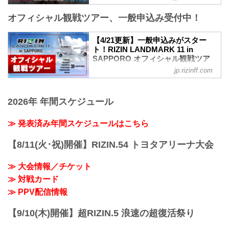
※開場・開始時間は予定です。決定次第
ヴガール・ケラモフ vs. 木村柊也
RIZIN FFオフィシャルサイトにてご案内
オフィシャル観戦ツアー、一般申込み受付中！
RIZIN MMAルール：5分3R（66.0kg）
します。
ヴガール・ケラモフ vs. 木村柊也
終了予定時間
堀江圭功vs.西川大和
【4/21更新】一般申込みがスター
19:00〜20:00頃
RIZIN MMAルール：5分3R（71.0kg）
ト！RIZIN LANDMARK 11 in
※試合内容、イベント進行によって終了
堀江圭功 vs. 西川大和
SAPPORO オフィシャル観戦ツア
予定時間が前後することがありますので
RIZIN LANDMARK 11 in SAPPORO 大会
ー - RIZIN FIGHTING
ご了承ください。
jp.rizinff.com
情報／チケット
FEDERATION オフィシャルサイト
会場
RIZIN LANDMARK 11 in SAPPORO 大会
真駒内セキスイハイムアイスアリーナ
更新情報
情報／チケット - RIZIN FIGHTING
札幌市営地下鉄南北線「真駒内」駅 徒歩
4/21（月）更新
2026年 年間スケジュール
FEDERATION オフィシャルサイト
約25分
本日より『RIZIN LANDMARK 11 in
RIZIN LANDMARK ...
「上町1丁目」バス停留所 徒歩...
SAPPORO オフィシャル観戦ツアー』の
≫ 発表済み年間スケジュールはこちら
一般申し込みがスタート！！
★一般★JALで行く！RIZIN LANDMARK
【8/11(火･祝)開催】RIZIN.54 トヨタアリーナ大会
11 in SAPPOROオフィシャル観戦ツアー
♪ | 北海道ツアー、北海道旅行を探すなら
≫ 大会情報／チケット
格安旅行のJJ tour
「★一般★JALで行く！RIZIN
≫ 対戦カード
LANDMARK 11 in SAPPOROオフィシャ
≫ PPV配信情報
ル観戦ツアー♪ 」 格安ツアー・ホテル予
約ならJJ tourが断然お得！ 北海道 旅...
【9/10(木)開催】超RIZIN.5 浪速の超復活祭り