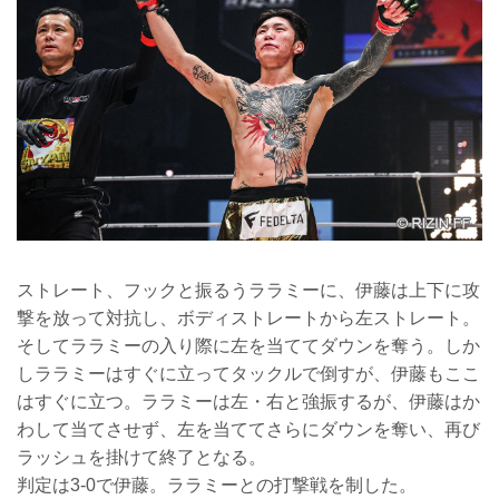
ストレート、フックと振るうララミーに、伊藤は上下に攻
撃を放って対抗し、ボディストレートから左ストレート。
そしてララミーの入り際に左を当ててダウンを奪う。しか
しララミーはすぐに立ってタックルで倒すが、伊藤もここ
はすぐに立つ。ララミーは左・右と強振するが、伊藤はか
わして当てさせず、左を当ててさらにダウンを奪い、再び
ラッシュを掛けて終了となる。
判定は3-0で伊藤。ララミーとの打撃戦を制した。