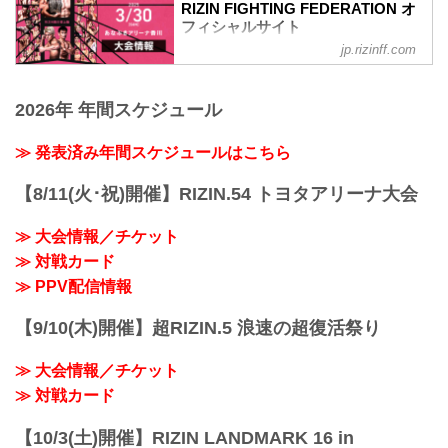
RIZIN FIGHTING FEDERATION オ
フィシャルサイト
jp.rizinff.com
更新情報
3/26（水）更新
チケットは完売いたしました。
2026年 年間スケジュール
RIZIN.50のご観戦はPPVチケットをお買
い求めの上、ライブ配信でお楽しみくだ
さい。
≫ 発表済み年間スケジュールはこちら
MOVIE
- YouTube
【8/11(火･祝)開催】RIZIN.54 トヨタアリーナ大会
youtu.be
RIZIN.50 大会概要
≫ 大会情報／チケット
開催日時
≫ 対戦カード
2025年3月30日（日）11:00開場／13:00開
始
≫ PPV配信情報
※オープニングファイトは11:30開始予定
終了予定時間
【9/10(木)開催】超RIZIN.5 浪速の超復活祭り
19:00〜20:00頃
※試合内容、イベント進行によって終了
≫ 大会情報／チケット
予定時間が前後することがありますので
ご了承ください。
≫ 対戦カード
会場
あなぶきアリーナ...
【10/3(土)開催】RIZIN LANDMARK 16 in