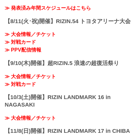
い求めの上、ライブ配信でお楽しみくだ
さい。
≫ 発表済み年間スケジュールはこちら
MOVIE
- YouTube
【8/11(火･祝)開催】RIZIN.54 トヨタアリーナ大会
youtu.be
RIZIN.50 大会概要
≫ 大会情報／チケット
開催日時
≫ 対戦カード
2025年3月30日（日）11:00開場／13:00開
始
≫ PPV配信情報
※オープニングファイトは11:30開始予定
終了予定時間
【9/10(木)開催】超RIZIN.5 浪速の超復活祭り
19:00〜20:00頃
※試合内容、イベント進行によって終了
≫ 大会情報／チケット
予定時間が前後することがありますので
ご了承ください。
≫ 対戦カード
会場
あなぶきアリーナ...
【10/3(土)開催】RIZIN LANDMARK 16 in
NAGASAKI
≫ 大会情報／チケット
【11/8(日)開催】RIZIN LANDMARK 17 in CHIBA