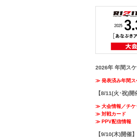
2026年 年間ス
≫ 発表済み年間
【8/11(火･祝)
≫ 大会情報／チケ
≫ 対戦カード
≫ PPV配信情報
【9/10(木)開催