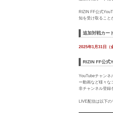
RIZIN FF公式
知を受け取ることが
追加対戦カー
2025年1月31日（金
RIZIN FF公
YouTubeチャ
ー動画など様々な
非チャンネル登録
LIVE配信は以