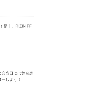
非、RIZIN FF
大会当日には舞台裏
ローしよう！