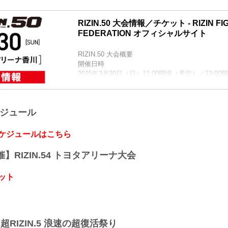
RIZIN.50 大会情報／チケット - RIZIN FI
FEDERATION オフィシャルサイト
RIZIN.50 大会概要
開催日時
2025年3月30日（日）11:00開場（予定）／13:0
※開場・開始時間は予定です。決定次第RIZIN F
にてご案内します。
終了予定時間
ケジュール
19:00〜20:00頃
※試合内容、イベント進行によって終了予定時間
りますのでご了承ください。
スケジュールはこちら
会場
あなぶきアリーナ香川
開催】RIZIN.54 トヨタアリーナ大会
※会場駐車場はございません。ご来場のお客様は
用ください。
ット
JR高松駅より徒歩約4分（300m）
ことでん高松築港駅よ...
】超RIZIN.5 浪速の超復活祭り