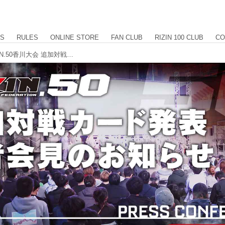
US
RULES
ONLINE STORE
FAN CLUB
RIZIN 100 CLUB
CO
1/31（金）13時よりライブ配信！RIZIN.50香川大会 追加対戦カード発表記者会見のお知らせ