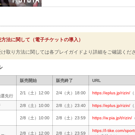
井上直樹 vs. 元谷友貴
鈴木千裕 vs. カルシャガ・ダウトベック
RIZIN MMAルール：5分 3R（66.0kg）
鈴木千裕 vs. カルシャガ・ダウトベック
ルイス・グスタボ vs. 野村駿太
RIZIN MMAルール：5分 3R（71.0kg）
ルイス・グスタボ vs. 野村駿太
売方法に関して（電子チケットの導入）
スパイク・カーライル vs. 泉武志
RIZIN MMAルール：...
受け取り方法に関しては各プレイガイドより詳細をご確認くだ
ル
販売開始
販売終了
URL
2/1（土）12:00
2/4（火）18:00
https://eplus.jp/rizin/
（
抽選先行
行
2/8（土）10:00
2/8（土）23:40
https://eplus.jp/rizin/
（
2/8（土）10:00
2/8（土）23:59
https://w.pia.jp/t/rizin/
）
https://l-tike.com/sports
2/8（土）12:00
2/8（土）23:59