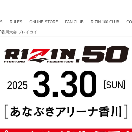
US
RULES
ONLINE STORE
FAN CLUB
RIZIN 100 CLUB
CO
2/1（土）12時よりスタート！RIZIN.50香川大会 プレイガイド先行受付