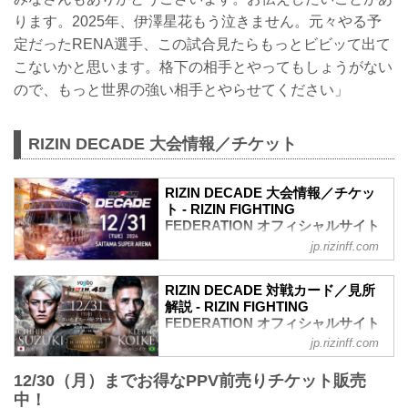
ります。2025年、伊澤星花もう泣きません。元々やる予
定だったRENA選手、この試合見たらもっとビビッて出て
こないかと思います。格下の相手とやってもしょうがない
ので、もっと世界の強い相手とやらせてください」
RIZIN DECADE 大会情報／チケット
RIZIN DECADE 大会情報／チケッ
ト - RIZIN FIGHTING
FEDERATION オフィシャルサイト
jp.rizinff.com
更新情報
12/18（水）更新
開場／開始時間変更のお知らせ
RIZIN DECADE 対戦カード／見所
ライアン・ガルシア vs. 安保瑠輝也の試
解説 - RIZIN FIGHTING
合延期に伴い、開場／開始時間変更が以
FEDERATION オフィシャルサイト
下に変更となりました。
jp.rizinff.com
RIZINマッチメイク担当のチャーリーが対
【変更前】2024年12月31日（火）9:00開
戦カードの見所を紹介！選手のバッグボ
場／10:00開始
12/30（月）までお得なPPV前売りチケット販売
ーンやストロングポイントを把握すれ
↓
中！
ば、試合観戦がもっと楽しくなる！観戦
【変更後】2024年12月31日（火）11:30