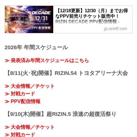
前に是非チェックしておこう！
開場／13:00開始
※見所解説は随時更新いたします。
12/17（火）更新
【12/18更新】12/30（月）までお得
Yogibo presents RIZIN.49 試合順
なPPV前売りチケット販売中！
RIZIN DECADE チケット払い戻しに関す
雷神番外地
RIZIN DECADE PPV配信情報 -
るお知らせ
第6試合／細川一颯 vs. 宇佐美正パトリッ
RIZIN FIGHTING FEDERATION オ
ライアン・ガルシア vs. 安保瑠輝也の試
jp.rizinff.com
ク
フィシャルサイト
合延期に伴い、チケットの払い戻しを希
RIZINオープンフィンガーグローブキック
望されるチケット購入者には払...
更新情報
ボクシングルール：3分3R（77.0kg）
12/18（水）更新
2026年 年間スケジュール
細川一颯 vs. 宇佐美正パトリック
12月31日（火）開催の『RIZIN
第5試合／野田蒼vs.篠塚辰樹
DECADE』第1部で実施を予定しておりま
≫ 発表済み年間スケジュールはこちら
RIZI...
したライアン・ガルシア vs. 安保瑠輝也
は、ライアン・ガルシアが練習中に手を
【8/11(火･祝)開催】RIZIN.54 トヨタアリーナ大会
負傷しドクターストップとなったため、
試合を延期することとなりました。
≫ 大会情報／チケット
これに伴いABEMA、U-NEXTにて第1部
チケットを購入された方へメールにて返
≫ 対戦カード
金についてのご案内をお送りいたしま
≫ PPV配信情報
す。
※通しチケットの返金の対応はございま
【9/10(木)開催】超RIZIN.5 浪速の超復活祭り
せん。
大晦日に開催されるRIZIN DECADEの
≫ 大会情報／チケット
PPV配信チケットが、本日...
≫ 対戦カード