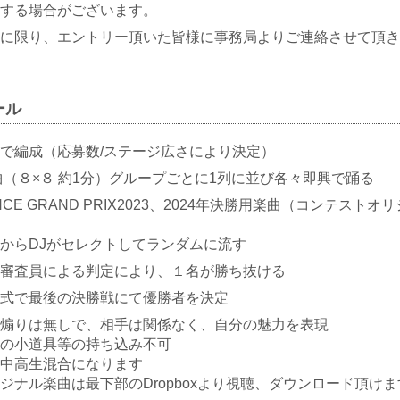
する場合がございます。
に限り、エントリー頂いた皆様に事務局よりご連絡させて頂きます
ール
で編成（応募数/ステージ広さにより決定）
曲（８×８ 約1分）グループごとに1列に並び各々即興で踊る
CE GRAND PRIX2023、2024年決勝用楽曲（コンテスト
からDJがセレクトしてランダムに流す
審査員による判定により、１名が勝ち抜ける
式で最後の決勝戦にて優勝者を決定
煽りは無しで、相手は関係なく、自分の魅力を表現
の小道具等の持ち込み不可
中高生混合になります
ジナル楽曲は最下部のDropboxより視聴、ダウンロード頂けま