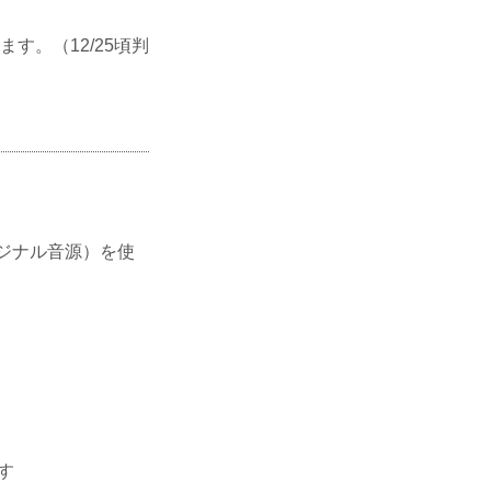
。（12/25頃判
オリジナル音源）を使
す