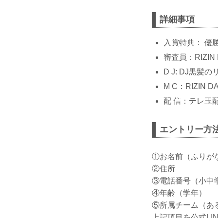
詳細事項
入賞特典： 優
審査員：RIZIN 
D J: DJ黒髪
M C：RIZIN 
配 信：テレ玉
エントリー方
①お名前（ふりが
②住所
③電話番号（小中
④年齢（学年）
⑤所属チーム（あ
上記項目を公式LI