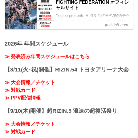
youtu.be
FIGHTING FEDERATION オフィシ
RIZIN MMAルール：5分3R（71.0kg）
Yogibo presents RIZIN.48 大会概要
ャルサイト
ホベルト・サトシ・ソウザ vs. ルイス・
開催日時
グスタボ
Yogibo presents RIZIN.48のPPV配信チケ
2...
ホベルト・サトシ・ソウザ
ットが、9月6日（金）12時よりRIZIN 100
jp.rizinff.com
柔術 | サブミッション | グラウンドコント
CLUB、ABEMA、U-NEXT、RIZIN
ロール | 試合決定率
LIVE、スカパー！にて販売がスタートし
ルイス・グスタボ
たぞ！
2026年 年間スケジュール
総...
お得なPPV前売りチケットは、大会前日
の9月28日（土）23:59まで販売！
≫ 発表済み年間スケジュールはこちら
会場に来れない方、会場にも行くが実
況・解説ありで試合を見たい方は、お好
きな配信サービスでYogibo presents
【8/11(火･祝)開催】RIZIN.54 トヨタアリーナ大会
RIZIN.48を全試合リアルタイムで視聴し
よう！
≫ 大会情報／チケット
PPV販売スケジュール一覧
≫ 対戦カード
配信...
≫ PPV配信情報
【9/10(木)開催】超RIZIN.5 浪速の超復活祭り
≫ 大会情報／チケット
≫ 対戦カード