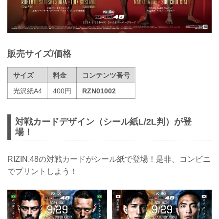
販売サイズ/価格
サイズ
料金
コンテンツ番号
光沢紙A4
400円
RZN01002
対戦カードデザイン（シール紙L/2L判）が登
場！
RIZIN.48の対戦カードがシール紙で登場！是非、コンビニ
でプリントしよう！