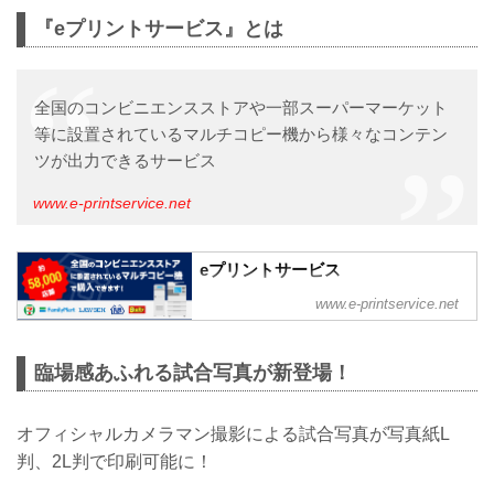
『eプリントサービス』とは
全国のコンビニエンスストアや一部スーパーマーケット
等に設置されているマルチコピー機から様々なコンテン
ツが出力できるサービス
www.e-printservice.net
eプリントサービス
全国コンビニのコピー機から利用できま
www.e-printservice.net
す
臨場感あふれる試合写真が新登場！
オフィシャルカメラマン撮影による試合写真が写真紙L
判、2L判で印刷可能に！