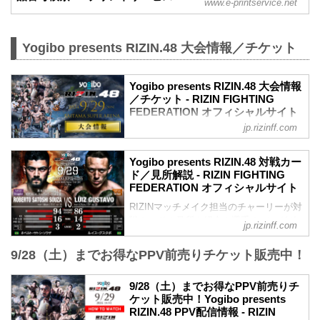
www.e-printservice.net
Yogibo presents RIZIN.48 大会情報／チケット
Yogibo presents RIZIN.48 大会情報
／チケット - RIZIN FIGHTING
FEDERATION オフィシャルサイト
jp.rizinff.com
更新情報
【8/21更新】車いす席の変更と返金対応
のお知らせ
Yogibo presents RIZIN.48 対戦カー
演出上の変更により、車いす席の券種がS
ド／見所解説 - RIZIN FIGHTING
席→A席に変更となりました。
FEDERATION オフィシャルサイト
車いすで観戦されるS席をご購入済みのお
RIZINマッチメイク担当のチャーリーが対
客様には差額をご返金いたします。大会
戦カードの見所を紹介！選手のバッグボ
当日12:00～18:00までにＡゲートに設置
jp.rizinff.com
ーンやストロングポイントを把握すれ
予定の返金受付窓口にてお手続きをお願
ば、試合観戦がもっと楽しくなる！観戦
いいたします。返金手続きに関しまして
9/28（土）までお得なPPV前売りチケット販売中！
前に是非チェックしておこう！
は、当日会場のみでの対応とさせていた
試合順
だきます。
9/28（土）までお得なPPV前売りチ
第11試合／ホベルト・サトシ・ソウザ
MOVIE
ケット販売中！Yogibo presents
vs. ルイス・グスタボ
- YouTube
RIZIN.48 PPV配信情報 - RIZIN
ライト級タイトルマッチ