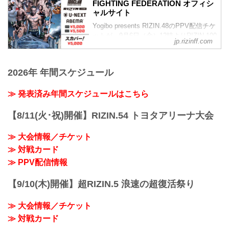
youtu.be
FIGHTING FEDERATION オフィシ
RIZIN MMAルール：5分3R（71.0kg）
Yogibo presents RIZIN.48 大会概要
ャルサイト
ホベルト・サトシ・ソウザ vs. ルイス・
開催日時
グスタボ
Yogibo presents RIZIN.48のPPV配信チケ
2...
ホベルト・サトシ・ソウザ
ットが、9月6日（金）12時よりRIZIN 100
jp.rizinff.com
柔術 | サブミッション | グラウンドコント
CLUB、ABEMA、U-NEXT、RIZIN
ロール | 試合決定率
LIVE、スカパー！にて販売がスタートし
ルイス・グスタボ
たぞ！
2026年 年間スケジュール
総...
お得なPPV前売りチケットは、大会前日
の9月28日（土）23:59まで販売！
≫ 発表済み年間スケジュールはこちら
会場に来れない方、会場にも行くが実
況・解説ありで試合を見たい方は、お好
きな配信サービスでYogibo presents
【8/11(火･祝)開催】RIZIN.54 トヨタアリーナ大会
RIZIN.48を全試合リアルタイムで視聴し
よう！
≫ 大会情報／チケット
PPV販売スケジュール一覧
≫ 対戦カード
配信...
≫ PPV配信情報
【9/10(木)開催】超RIZIN.5 浪速の超復活祭り
≫ 大会情報／チケット
≫ 対戦カード