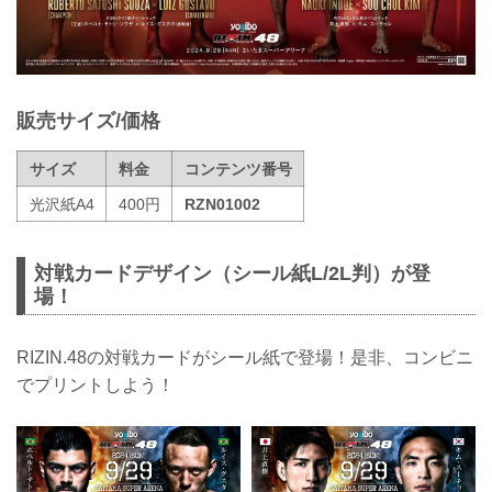
販売サイズ/価格
サイズ
料金
コンテンツ番号
光沢紙A4
400円
RZN01002
対戦カードデザイン（シール紙L/2L判）が登
場！
RIZIN.48の対戦カードがシール紙で登場！是非、コンビニ
でプリントしよう！