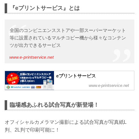
『eプリントサービス』とは
全国のコンビニエンスストアや一部スーパーマーケット
等に設置されているマルチコピー機から様々なコンテン
ツが出力できるサービス
www.e-printservice.net
eプリントサービス
全国コンビニのコピー機から利用できま
www.e-printservice.net
す
臨場感あふれる試合写真が新登場！
オフィシャルカメラマン撮影による試合写真が写真紙L
判、2L判で印刷可能に！