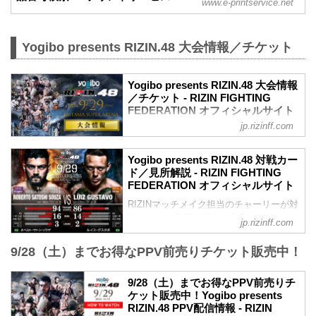
www.e-printservice.net
Yogibo presents RIZIN.48 大会情報／チケット
Yogibo presents RIZIN.48 大会情報
／チケット - RIZIN FIGHTING
FEDERATION オフィシャルサイト
jp.rizinff.com
更新情報
【8/21更新】車いす席の変更と返金対応
のお知らせ
Yogibo presents RIZIN.48 対戦カー
演出上の変更により、車いす席の券種がS
ド／見所解説 - RIZIN FIGHTING
席→A席に変更となりました。
FEDERATION オフィシャルサイト
車いすで観戦されるS席をご購入済みのお
RIZINマッチメイク担当のチャーリーが対
客様には差額をご返金いたします。大会
戦カードの見所を紹介！選手のバッグボ
当日12:00～18:00までにＡゲートに設置
jp.rizinff.com
ーンやストロングポイントを把握すれ
予定の返金受付窓口にてお手続きをお願
ば、試合観戦がもっと楽しくなる！観戦
いいたします。返金手続きに関しまして
9/28（土）までお得なPPV前売りチケット販売中！
前に是非チェックしておこう！
は、当日会場のみでの対応とさせていた
試合順
だきます。
9/28（土）までお得なPPV前売りチ
第11試合／ホベルト・サトシ・ソウザ
MOVIE
ケット販売中！Yogibo presents
vs. ルイス・グスタボ
- YouTube
RIZIN.48 PPV配信情報 - RIZIN
ライト級タイトルマッチ