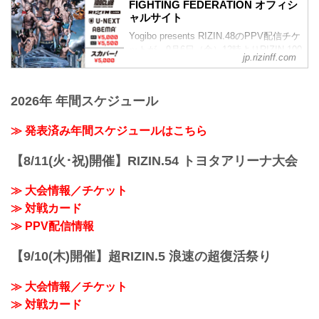
youtu.be
FIGHTING FEDERATION オフィシ
RIZIN MMAルール：5分3R（71.0kg）
Yogibo presents RIZIN.48 大会概要
ャルサイト
ホベルト・サトシ・ソウザ vs. ルイス・
開催日時
グスタボ
Yogibo presents RIZIN.48のPPV配信チケ
2...
ホベルト・サトシ・ソウザ
ットが、9月6日（金）12時よりRIZIN 100
jp.rizinff.com
柔術 | サブミッション | グラウンドコント
CLUB、ABEMA、U-NEXT、RIZIN
ロール | 試合決定率
LIVE、スカパー！にて販売がスタートし
ルイス・グスタボ
たぞ！
2026年 年間スケジュール
総...
お得なPPV前売りチケットは、大会前日
の9月28日（土）23:59まで販売！
≫ 発表済み年間スケジュールはこちら
会場に来れない方、会場にも行くが実
況・解説ありで試合を見たい方は、お好
きな配信サービスでYogibo presents
【8/11(火･祝)開催】RIZIN.54 トヨタアリーナ大会
RIZIN.48を全試合リアルタイムで視聴し
よう！
≫ 大会情報／チケット
PPV販売スケジュール一覧
≫ 対戦カード
配信...
≫ PPV配信情報
【9/10(木)開催】超RIZIN.5 浪速の超復活祭り
≫ 大会情報／チケット
≫ 対戦カード