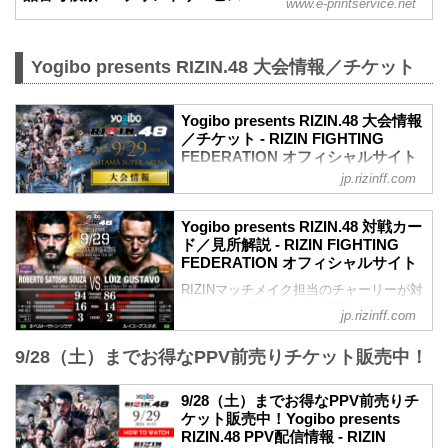
www.e-printservice.net
Yogibo presents RIZIN.48 大会情報／チケット
Yogibo presents RIZIN.48 大会情報
／チケット - RIZIN FIGHTING
FEDERATION オフィシャルサイト
jp.rizinff.com
更新情報
【8/21更新】車いす席の変更と返金対応
のお知らせ
Yogibo presents RIZIN.48 対戦カー
演出上の変更により、車いす席の券種がS
ド／見所解説 - RIZIN FIGHTING
席→A席に変更となりました。
FEDERATION オフィシャルサイト
車いすで観戦されるS席をご購入済みのお
RIZINマッチメイク担当のチャーリーが対
客様には差額をご返金いたします。大会
戦カードの見所を紹介！選手のバッグボ
当日12:00～18:00までにＡゲートに設置
jp.rizinff.com
ーンやストロングポイントを把握すれ
予定の返金受付窓口にてお手続きをお願
ば、試合観戦がもっと楽しくなる！観戦
いいたします。返金手続きに関しまして
9/28（土）までお得なPPV前売りチケット販売中！
前に是非チェックしておこう！
は、当日会場のみでの対応とさせていた
試合順
だきます。
9/28（土）までお得なPPV前売りチ
第11試合／ホベルト・サトシ・ソウザ
MOVIE
ケット販売中！Yogibo presents
vs. ルイス・グスタボ
- YouTube
RIZIN.48 PPV配信情報 - RIZIN
ライト級タイトルマッチ