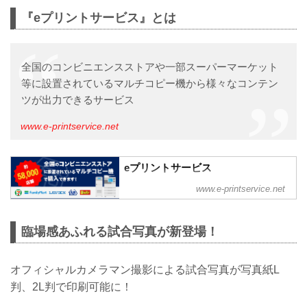
『eプリントサービス』とは
全国のコンビニエンスストアや一部スーパーマーケット
等に設置されているマルチコピー機から様々なコンテン
ツが出力できるサービス
www.e-printservice.net
eプリントサービス
全国コンビニのコピー機から利用できま
www.e-printservice.net
す
臨場感あふれる試合写真が新登場！
オフィシャルカメラマン撮影による試合写真が写真紙L
判、2L判で印刷可能に！