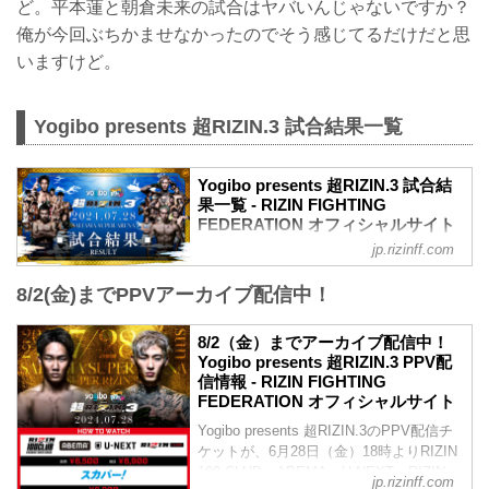
ど。平本蓮と朝倉未来の試合はヤバいんじゃないですか？
俺が今回ぶちかませなかったのでそう感じてるだけだと思
いますけど。
Yogibo presents 超RIZIN.3 試合結果一覧
Yogibo presents 超RIZIN.3 試合結
果一覧 - RIZIN FIGHTING
FEDERATION オフィシャルサイト
jp.rizinff.com
第11試合／朝倉未来 vs. 平本蓮
RIZIN MMA特別ルール：5分
8/2(金)までPPVアーカイブ配信中！
5R（66.0kg）
（LOSE）朝倉未来 vs. 平本蓮（WIN）
1R 2分18秒 TKO（レフェリーストップ：
8/2（金）までアーカイブ配信中！
グラウンドパンチ）
Yogibo presents 超RIZIN.3 PPV配
≫ 試合結果詳細
信情報 - RIZIN FIGHTING
第10試合／マニー・パッキャオ vs. 安保
FEDERATION オフィシャルサイト
瑠輝也
Yogibo presents 超RIZIN.3のPPV配信チ
RIZINスタンディングバウト特別ルール：
ケットが、6月28日（金）18時よりRIZIN
3分 3R（69.0kg）
100 CLUB、ABEMA、U-NEXT、RIZIN
マニー・パッキャオ vs. 安保瑠輝也
jp.rizinff.com