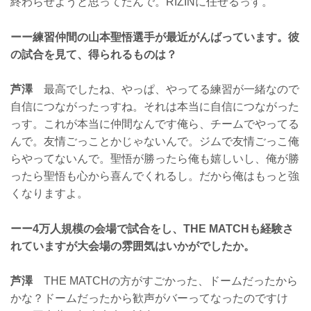
終わらせようと思ってたんで。RIZINに任せるっす。
ーー練習仲間の山本聖悟選手が最近がんばっています。彼
の試合を見て、得られるものは？
芦澤
最高でしたね、やっぱ、やってる練習が一緒なので
自信につながったっすね。それは本当に自信につながった
っす。これが本当に仲間なんです俺ら、チームでやってる
んで。友情ごっことかじゃないんで。ジムで友情ごっこ俺
らやってないんで。聖悟が勝ったら俺も嬉しいし、俺が勝
ったら聖悟も心から喜んでくれるし。だから俺はもっと強
くなりますよ。
ーー4万人規模の会場で試合をし、THE MATCHも経験さ
れていますが大会場の雰囲気はいかがでしたか。
芦澤
THE MATCHの方がすごかった、ドームだったから
かな？ドームだったから歓声がバーってなったのですけ