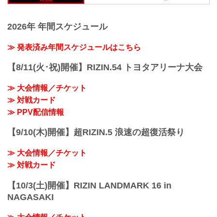
LIVEにて販売がスタートしたぞ！
3R 判定（0-0）
お得なPPV前売りチケットは、大会前日
≫ 試合結果詳細
の7月27日（土）23:59まで販売！
第9試合／斎藤裕 vs. 久保優太
2026年 年間スケジュール
会場に来れない方、会場にも行くが実
RIZIN MMAルール：5...
況・解説ありで試合を見たい方は、お好
≫ 発表済み年間スケジュールはこちら
きな配信サービスでYogibo presents 超
RIZIN.3を全試合リアルタイムで視聴しよ
う！
【8/11(火･祝)開催】RIZIN.54 トヨタアリーナ大会
PPV販売スケジュール一覧
配信日時 料金...
≫ 大会情報／チケット
≫ 対戦カード
≫ PPV配信情報
【9/10(木)開催】超RIZIN.5 浪速の超復活祭り
≫ 大会情報／チケット
≫ 対戦カード
【10/3(土)開催】RIZIN LANDMARK 16 in
NAGASAKI