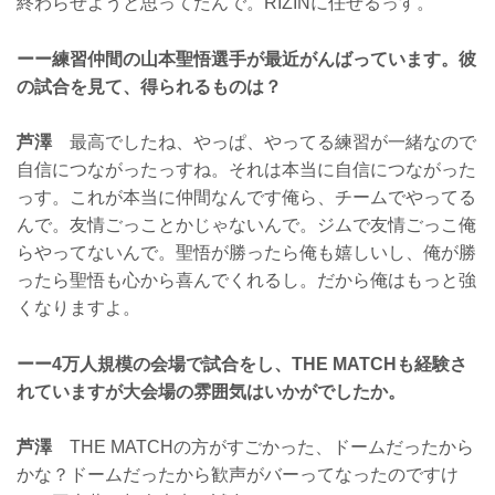
終わらせようと思ってたんで。RIZINに任せるっす。
ーー練習仲間の山本聖悟選手が最近がんばっています。彼
の試合を見て、得られるものは？
芦澤
最高でしたね、やっぱ、やってる練習が一緒なので
自信につながったっすね。それは本当に自信につながった
っす。これが本当に仲間なんです俺ら、チームでやってる
んで。友情ごっことかじゃないんで。ジムで友情ごっこ俺
らやってないんで。聖悟が勝ったら俺も嬉しいし、俺が勝
ったら聖悟も心から喜んでくれるし。だから俺はもっと強
くなりますよ。
ーー4万人規模の会場で試合をし、THE MATCHも経験さ
れていますが大会場の雰囲気はいかがでしたか。
芦澤
THE MATCHの方がすごかった、ドームだったから
かな？ドームだったから歓声がバーってなったのですけ