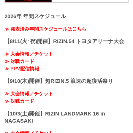
LIVEにて販売がスタートしたぞ！
3R 判定（0-0）
お得なPPV前売りチケットは、大会前日
≫ 試合結果詳細
の7月27日（土）23:59まで販売！
第9試合／斎藤裕 vs. 久保優太
2026年 年間スケジュール
会場に来れない方、会場にも行くが実
RIZIN MMAルール：5...
況・解説ありで試合を見たい方は、お好
≫ 発表済み年間スケジュールはこちら
きな配信サービスでYogibo presents 超
RIZIN.3を全試合リアルタイムで視聴しよ
う！
【8/11(火･祝)開催】RIZIN.54 トヨタアリーナ大会
PPV販売スケジュール一覧
配信日時 料金...
≫ 大会情報／チケット
≫ 対戦カード
≫ PPV配信情報
【9/10(木)開催】超RIZIN.5 浪速の超復活祭り
≫ 大会情報／チケット
≫ 対戦カード
【10/3(土)開催】RIZIN LANDMARK 16 in
NAGASAKI