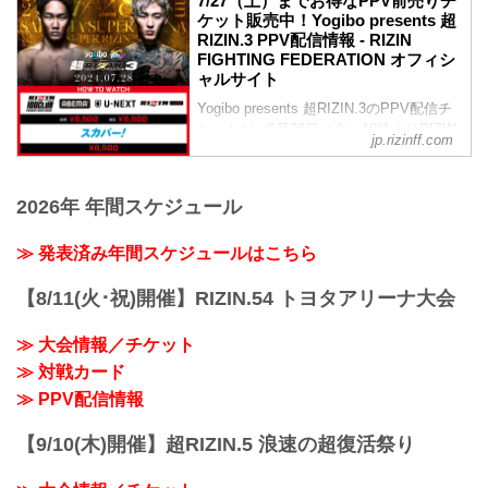
7/27（土）までお得なPPV前売りチ
斎藤裕 vs. 久保優太
ご了承ください。
ケット販売中！Yogibo presents 超
RIZIN MMAルール：5分3R（66.0kg）
会場
RIZIN.3 PPV配信情報 - RIZIN
斎藤裕 vs. 久保優太
FIGHTING FEDERATION オフィシ
さいたまスーパーアリーナ
所英男 vs. ヒロヤ
ャルサイト
JR京浜東北線・JR上野東京ライン（宇都
RIZIN MMAルール：5分3R（59.0kg）
宮線・高崎線）「さいたま新都心」駅か
Yogibo presents 超RIZIN.3のPPV配信チ
所英男 vs. ヒロヤ
ら徒...
ケットが、6月28日（金）18時よりRIZIN
芦澤竜誠 vs. 皇治
jp.rizinff.com
100 CLUB、ABEMA、U-NEXT、RIZIN
RIZIN MMAルール：5分3R（61.0kg）
LIVEにて販売がスタートしたぞ！
...
お得なPPV前売りチケットは、大会前日
2026年 年間スケジュール
の7月27日（土）23:59まで販売！
会場に来れない方、会場にも行くが実
≫ 発表済み年間スケジュールはこちら
況・解説ありで試合を見たい方は、お好
きな配信サービスでYogibo presents 超
RIZIN.3を全試合リアルタイムで視聴しよ
【8/11(火･祝)開催】RIZIN.54 トヨタアリーナ大会
う！
PPV販売スケジュール一覧
≫ 大会情報／チケット
配信日時 料金...
≫ 対戦カード
≫ PPV配信情報
【9/10(木)開催】超RIZIN.5 浪速の超復活祭り