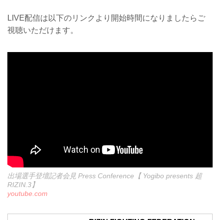
LIVE配信は以下のリンクより開始時間になりましたらご
視聴いただけます。
出場選手登壇記者会見 Press Conference【 Yogibo presents 超
RIZIN.3】
youtube.com