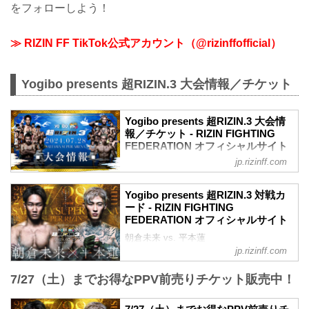
をフォローしよう！
≫ RIZIN FF TikTok公式アカウント（@rizinffofficial）
Yogibo presents 超RIZIN.3 大会情報／チケット
Yogibo presents 超RIZIN.3 大会情
報／チケット - RIZIN FIGHTING
FEDERATION オフィシャルサイト
jp.rizinff.com
MOVIE
【Trailer】Yogibo presents 超RIZIN.3 / 朝
倉未来vs平本蓮
Yogibo presents 超RIZIN.3 対戦カ
youtu.be
ード - RIZIN FIGHTING
Yogibo presents 超RIZIN.3 大会概要
FEDERATION オフィシャルサイト
開催日時
朝倉未来 vs. 平本蓮
2024年7月28日（日）12:00開場／14:00開
RIZIN MMAルール：5分3R（66.0kg）
jp.rizinff.com
始
朝倉未来 vs. 平本蓮
終了予定時間
扇久保博正 vs. 神龍誠
7/27（土）までお得なPPV前売りチケット販売中！
19:00〜20:00頃
RIZIN MMAルール：5分 3R（57.0kg）
※試合内容、イベント進行によって終了
扇久保博正 vs. 神龍誠
予定時間が前後することがありますので