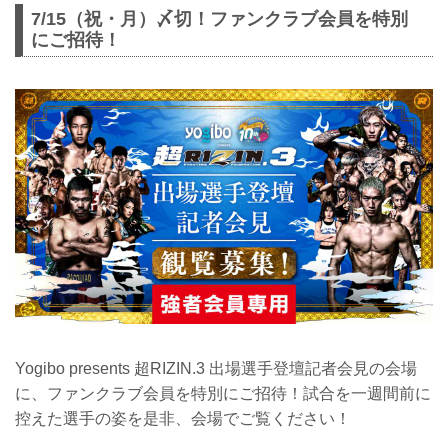
7/15（祝・月）〆切！ファンクラブ会員を特別
にご招待！
Yogibo presents 超RIZIN.3 出場選手登壇記者会見の会場
に、ファンクラブ会員を特別にご招待！試合を一週間前に
控えた選手の姿を是非、会場でご覧ください！