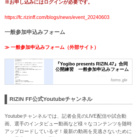
※お申し込みにはログインが必要です。
https://fc.rizinff.com/blogs/news/event_20240603
一般参加申込みフォーム
≫ 一般参加申込みフォーム（外部サイト）
『Yogibo presents RIZIN.47』合同
公開練習 一般参加申込みフォーム
＼＼『Yogibo presents RIZIN.47』合同公
forms.gle
開練習の開催が決定いたしました／／
『Yogibo presents RIZIN.47』に出場する
ファイター達の合同公開練習を実施いた
RIZIN FF公式Youtubeチャンネル
します。
試合直前のファイター達のミット打ちや
メディア対応の様子を間近でご覧いただ
Youtubeチャンネルでは、記者会見のLIVE配信や試合動
けます。
画、選手のインタビュー動画など様々なコンテンツを随時
堀口恭司やクレベル・コイケVS.フアン・
アーチュレッタの両選手をはじめ、多く
アップロードしているぞ！最新の動画を見逃さないために
の出場ファイターが登場予定です。