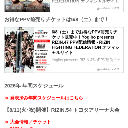
FEDERATION オフィシャルサイト
2024年6月9日（日）12:30開場 / 14:00開
jp.rizinff.com
堀口恭司 vs. セルジオ・ペティス
始
RIZIN MMAルール：5分 3R（61.0kg）
終了予定時間
お得なPPV前売りチケットは6/8（土）まで！
堀口恭司 vs. セルジオ・ペティス
20:00〜21:00頃
クレベル・コイケ vs. フアン・アーチュ
※試合内容、イベント進行によって終了
レッタ
6/8（土）までお得なPPV前売りチ
予定時間が前後することがありますので
RIZIN MMAルール：5分 3R（66.0kg）
ケット販売中！Yogibo presents
ご了承ください。
クレベル・コイケ vs. フアン・アーチュ
RIZIN.47 PPV配信情報 - RIZIN
会場
レッタ
FIGHTING FEDERATION オフィシ
国立代々木競技場 第一体育館
カルシャガ・ダウトベック vs. 関鉄矢
ャルサイト
JR山手線「原宿」駅 徒歩5分
RIZIN MMAルール：5分3R（66.0kg）
東京メトロ副都心線「明治神宮前」駅 徒
Yogibo presents RIZIN.47のPPV配信チケ
カルシャガ・ダウトベック vs. 関鉄矢
歩5分
ットが、5月13日（月）12時よりRIZIN
徳留一樹 vs. 宇佐美正パトリック
jp.rizinff.com
東京メトロ千代田線「...
100 CLUB、RIZIN LIVE、ABEMA、U-
RIZIN MMAルール：5分 3R...
NEXTにて販売がスタートしたぞ！
お得なPPV前売りチケットは、大会前日
2026年 年間スケジュール
の6月8日（土）23:59まで販売！
会場に来れない方はお好きな配信サービ
≫ 発表済み年間スケジュールはこちら
スで、Yogibo presents RIZIN.47を全試合
リアルタイムで視聴しよう！
PPV販売スケジュール一覧
【8/11(火･祝)開催】RIZIN.54 トヨタアリーナ大会
配信日時 料金 配信媒体 アーカイブ
期間 応援
≫ 大会情報／チケット
コード 番組...