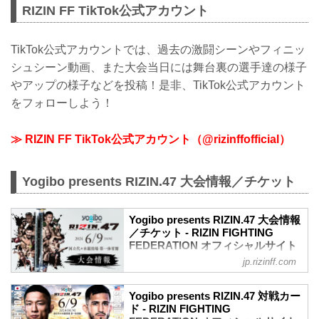
RIZIN FF TikTok公式アカウント
TikTok公式アカウントでは、過去の激闘シーンやフィニッ
シュシーン動画、また大会当日には舞台裏の選手達の様子
やアップの様子などを投稿！是非、TikTok公式アカウント
をフォローしよう！
≫ RIZIN FF TikTok公式アカウント（@rizinffofficial）
Yogibo presents RIZIN.47 大会情報／チケット
Yogibo presents RIZIN.47 大会情報
／チケット - RIZIN FIGHTING
FEDERATION オフィシャルサイト
jp.rizinff.com
MOVIE
【Trailer】Yogibo presents RIZIN.47
youtu.be
Yogibo presents RIZIN.47 対戦カー
Yogibo presents RIZIN.47 大会概要
ド - RIZIN FIGHTING
開催日時