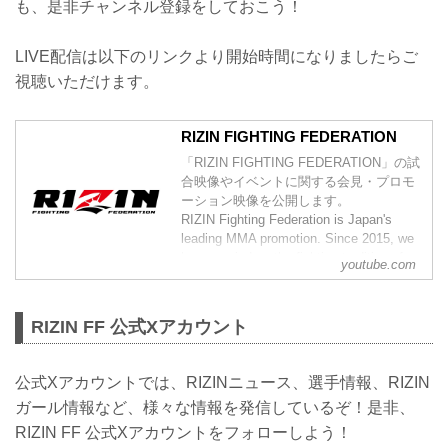
も、是非チャンネル登録をしておこう！
是非ご参加ください。
イベント参加につきましては、下記の内
容をご確認の上、以下のフォームより...
LIVE配信は以下のリンクより開始時間になりましたらご
視聴いただけます。
RIZIN FIGHTING FEDERATION
「RIZIN FIGHTING FEDERATION」の試
合映像やイベントに関する会見・プロモ
ーション映像を公開します。
RIZIN Fighting Federation is Japan's
leading MMA promotion. Since 2015, we
have carried on the fighting tradition of
youtube.com
previous world class MMA promotions
such as PRIDE and DREAM. Japan h...
RIZIN FF 公式Xアカウント
公式Xアカウントでは、RIZINニュース、選手情報、RIZIN
ガール情報など、様々な情報を発信しているぞ！是非、
RIZIN FF 公式Xアカウントをフォローしよう！