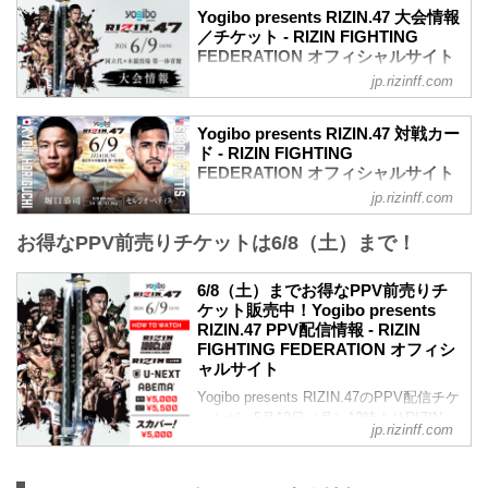
Yogibo presents RIZIN.47 大会情報
／チケット - RIZIN FIGHTING
FEDERATION オフィシャルサイト
jp.rizinff.com
MOVIE
【Trailer】Yogibo presents RIZIN.47
youtu.be
Yogibo presents RIZIN.47 対戦カー
Yogibo presents RIZIN.47 大会概要
ド - RIZIN FIGHTING
開催日時
FEDERATION オフィシャルサイト
2024年6月9日（日）12:30開場 / 14:00開
jp.rizinff.com
堀口恭司 vs. セルジオ・ペティス
始
RIZIN MMAルール：5分 3R（61.0kg）
終了予定時間
お得なPPV前売りチケットは6/8（土）まで！
堀口恭司 vs. セルジオ・ペティス
20:00〜21:00頃
クレベル・コイケ vs. フアン・アーチュ
※試合内容、イベント進行によって終了
レッタ
6/8（土）までお得なPPV前売りチ
予定時間が前後することがありますので
RIZIN MMAルール：5分 3R（66.0kg）
ケット販売中！Yogibo presents
ご了承ください。
クレベル・コイケ vs. フアン・アーチュ
RIZIN.47 PPV配信情報 - RIZIN
会場
レッタ
FIGHTING FEDERATION オフィシ
国立代々木競技場 第一体育館
カルシャガ・ダウトベック vs. 関鉄矢
ャルサイト
JR山手線「原宿」駅 徒歩5分
RIZIN MMAルール：5分3R（66.0kg）
東京メトロ副都心線「明治神宮前」駅 徒
Yogibo presents RIZIN.47のPPV配信チケ
カルシャガ・ダウトベック vs. 関鉄矢
歩5分
ットが、5月13日（月）12時よりRIZIN
徳留一樹 vs. 宇佐美正パトリック
jp.rizinff.com
東京メトロ千代田線「...
100 CLUB、RIZIN LIVE、ABEMA、U-
RIZIN MMAルール：5分 3R...
NEXTにて販売がスタートしたぞ！
お得なPPV前売りチケットは、大会前日