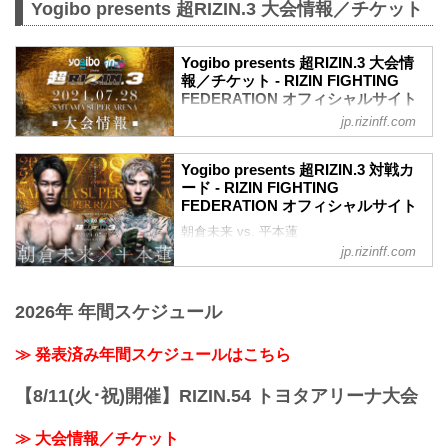
Yogibo presents 超RIZIN.3 大会情報／チケット
の6月8日（土）23:59まで販売！
会場に来れない方はお好きな配信サービ
スで、Yogibo presents RIZIN.47を全試合
Yogibo presents 超RIZIN.3 大会情
リアルタイムで視聴しよう！
報／チケット - RIZIN FIGHTING
PPV販売スケジュール一覧
FEDERATION オフィシャルサイト
配信日時 料金 配信媒体 アーカイブ
jp.rizinff.com
MOVIE
期間 応援
【Trailer】Yogibo presents 超RIZIN.3 / 朝
コード 番組...
倉未来vs平本蓮
Yogibo presents 超RIZIN.3 対戦カ
youtu.be
ード - RIZIN FIGHTING
Yogibo presents 超RIZIN.3 大会概要
FEDERATION オフィシャルサイト
開催日時
朝倉未来 vs. 平本蓮
2024年7月28日（日）12:00開場（予定）
RIZIN MMAルール：5分3R（66.0kg）
jp.rizinff.com
14:00開始（予定）
朝倉未来 vs. 平本蓮
※開場・開始時間は予定です。決定次第
扇久保博正 vs. 神龍誠
RIZIN FFオフィシャルサイトにてご案内
RIZIN MMAルール：5分 3R（57.0kg）
2026年 年間スケジュール
します。
扇久保博正 vs. 神龍誠
会場
Yogibo presents 超RIZIN.3 大会情報／チ
さいたまスーパーアリーナ
≫ 発表済み年間スケジュールはこちら
ケット
JR京浜東北線・JR上野東京ライン（宇都
Yogibo presents 超RIZIN.3 大会情報／チ
宮線・高崎線）「さいたま新都心」駅か
【8/11(火･祝)開催】RIZIN.54 トヨタアリーナ大会
ケット - RIZIN FIGHTING FEDERATION
ら徒歩3分
オフィシャルサイト
JR埼京線「北与...
≫ 大会情報／チケット
MOVIE