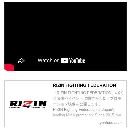
RIZIN FIGHTING FEDERATION
「RIZIN FIGHTING FEDERATION」の試
合映像やイベントに関する会見・プロモ
ーション映像を公開します。
RIZIN Fighting Federation is Japan's
leading MMA promotion. Since 2015, we
have carried on the fighting tradition of
youtube.com
previous world class MMA promotions