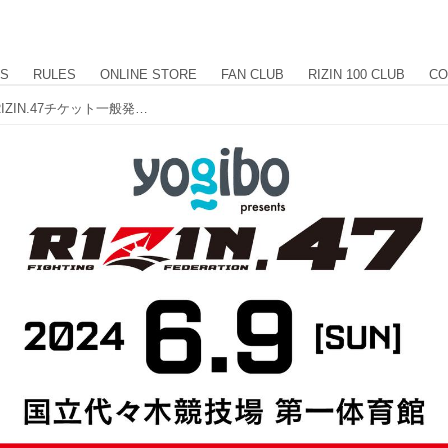
US
RULES
ONLINE STORE
FAN CLUB
RIZIN 100 CLUB
CO
4/28（日）10時よりYogibo presents RIZIN.47チケット一般発売がスタート！