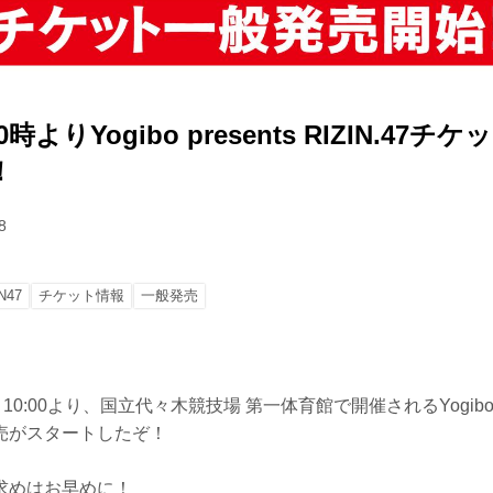
0時よりYogibo presents RIZIN.47
！
8
N47
チケット情報
一般発売
0:00より、国立代々木競技場 第一体育館で開催されるYogibo prese
売がスタートしたぞ！
求めはお早めに！