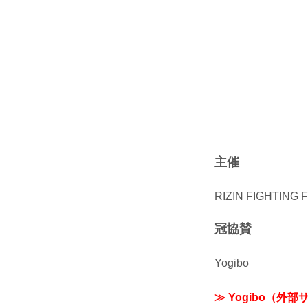
主催
RIZIN FIGHTING
冠協賛
Yogibo
≫ Yogibo（外