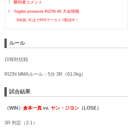
勝利者コメント
Yogibo presents RIZIN.46 大会情報
5/6(祝･月)までPPVアーカイブ配信中！
ルール
⽇韓対抗戦
RIZIN MMAルール：5分 3R（61.0kg）
試合結果
（WIN）
倉本一真
vs.
ヤン・ジヨン
（LOSE）
3R 判定（2-1）