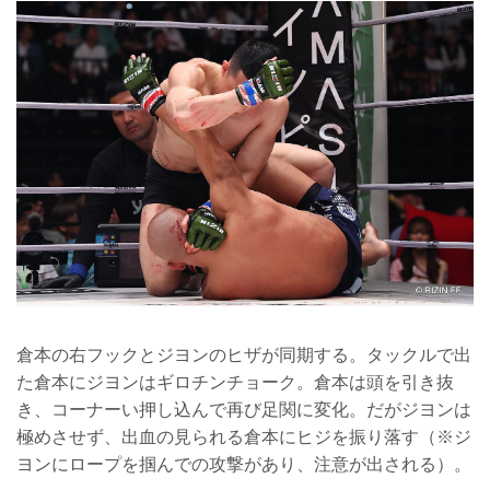
倉本の右フックとジヨンのヒザが同期する。タックルで出
た倉本にジヨンはギロチンチョーク。倉本は頭を引き抜
き、コーナーい押し込んで再び足関に変化。だがジヨンは
極めさせず、出血の見られる倉本にヒジを振り落す（※ジ
ヨンにロープを掴んでの攻撃があり、注意が出される）。