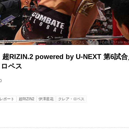
via text - 引用元:リンクなしテキスト(省略可) / site.to.
IZIN.2 powered by U-NEXT 第6
ア・ロペス
0
レポート
超RIZIN2
伊澤星花
クレア・ロペス