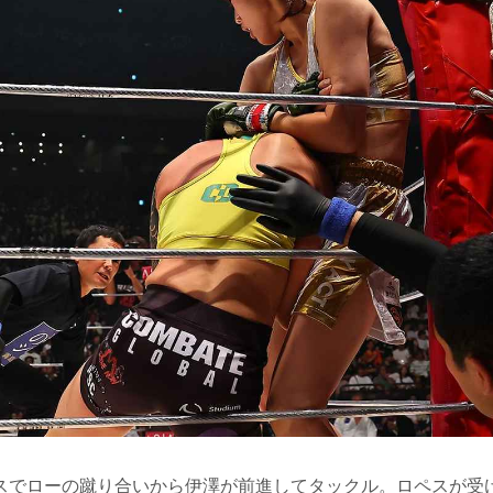
スでローの蹴り合いから伊澤が前進してタックル。ロペスが受