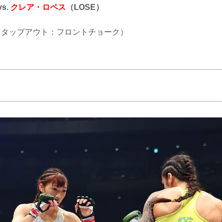
vs.
クレア・ロペス
（LOSE）
UB（タップアウト：フロントチョーク）