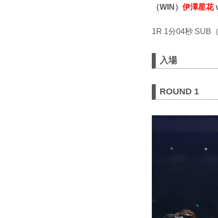
（WIN）
伊澤星花
1R 1分04秒 S
入場
ROUND 1