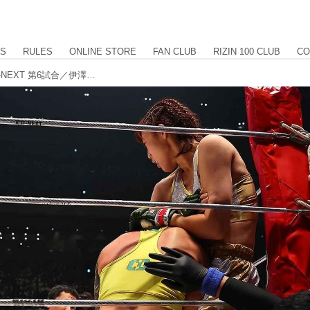
US
RULES
ONLINE STORE
FAN CLUB
RIZIN 100 CLUB
CO
【試合結果】超RIZIN.2 powered by U-NEXT 第6試合／伊澤星花 vs. クレア・ロペス