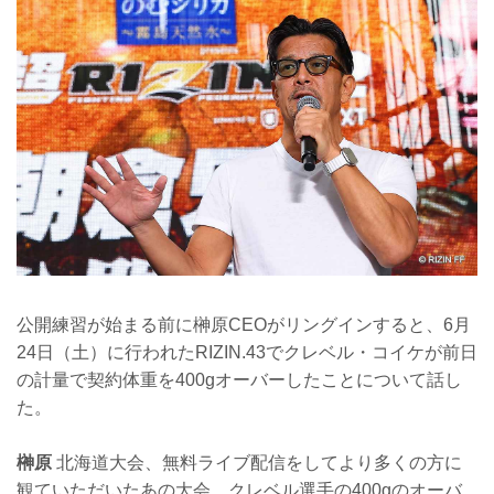
公開練習が始まる前に榊原CEOがリングインすると、6月
24日（土）に行われたRIZIN.43でクレベル・コイケが前日
の計量で契約体重を400gオーバーしたことについて話し
た。
榊原
北海道大会、無料ライブ配信をしてより多くの方に
観ていただいたあの大会、クレベル選手の400gのオーバ