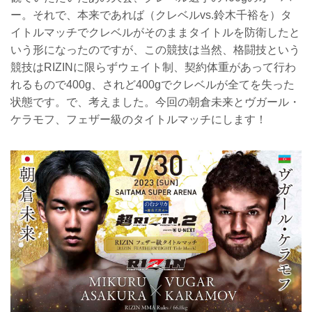
ー。それで、本来であれば（クレベルvs.鈴木千裕を）タ
イトルマッチでクレベルがそのままタイトルを防衛したと
いう形になったのですが、この競技は当然、格闘技という
競技はRIZINに限らずウェイト制、契約体重があって行わ
れるもので400g、されど400gでクレベルが全てを失った
状態です。で、考えました。今回の朝倉未来とヴガール・
ケラモフ、フェザー級のタイトルマッチにします！