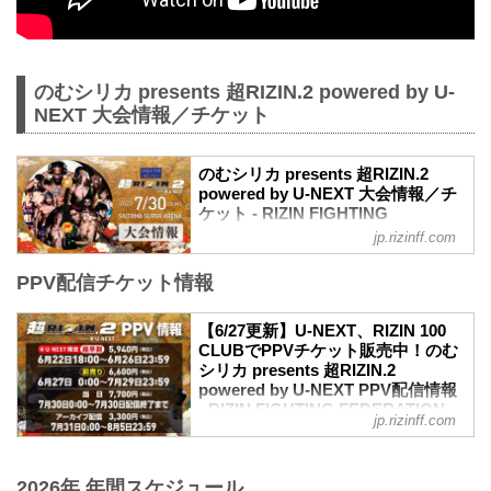
のむシリカ presents 超RIZIN.2 powered by U-
NEXT 大会情報／チケット
のむシリカ presents 超RIZIN.2
powered by U-NEXT 大会情報／チ
ケット - RIZIN FIGHTING
FEDERATION オフィシャルサイト
jp.rizinff.com
更新情報
PPV配信チケット情報
【7/5更新】開催日変更のお知らせ
「のむシリカ」が冠スポンサーに決定致
しました。
【6/27更新】U-NEXT、RIZIN 100
【6/16更新】開催日変更のお知らせ
CLUBでPPVチケット販売中！のむ
超RIZIN.2 powered by U-NEXT開場/開始
シリカ presents 超RIZIN.2
時間が以下に変更となりました。
powered by U-NEXT PPV配信情報
変更前：7月30日（日）12:00開場（予
- RIZIN FIGHTING FEDERATION
jp.rizinff.com
定）/ 14:00開始（予定）
オフィシャルサイト
変更後：7月30日（日）10:00開場 / 12:00
7月30日（日）さいたまスーパーアリーナ
開始
にて開催されるのむシリカ presents 超
2026年 年間スケジュール
MOVIE