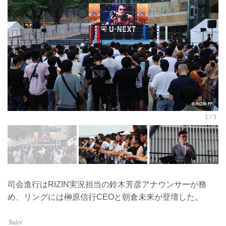
司会進行はRIZIN実況担当の鈴木芳彦アナウンサーが務
め、リングには榊原信行CEOと朝倉未来が登壇した。