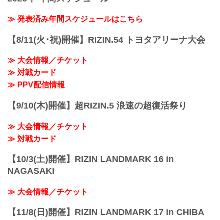
RIZIN.2 powered by U-NEXTの、U-
【Trailer】超RIZIN.2 powered by U-NEXT
NEXT、RIZIN 100 CLUBでのPPV配信チ
youtu.be
≫ 発表済み年間スケジュールはこちら
ケットの販売がスタート！
超RIZIN.2 powere...
会場に来れない方はお好きなプラットフ
【8/11(火･祝)開催】RIZIN.54 トヨタアリーナ大会
ォームでのむシリカ presents 超RIZIN.2
powered by U-NEXTを全試合リアルタイ
≫ 大会情報／チケット
ムで視聴しよう！
更新情報
≫ 対戦カード
6/27（月）更新
≫ PPV配信情報
RIZIN 100 CLUBでPPVチケットの販売が
スタート！
【9/10(木)開催】超RIZIN.5 浪速の超復活祭り
PPV配信チケ...
≫ 大会情報／チケット
≫ 対戦カード
【10/3(土)開催】RIZIN LANDMARK 16 in
NAGASAKI
≫ 大会情報／チケット
【11/8(日)開催】RIZIN LANDMARK 17 in CHIBA