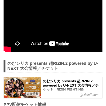
のむシリカ presents 超RIZIN.2 powered by U-
NEXT 大会情報／チケット
のむシリカ presents 超RIZIN.2
powered by U-NEXT 大会情報／チ
ケット - RIZIN FIGHTING
FEDERATION オフィシャルサイト
jp.rizinff.com
更新情報
PPV配信チケット情報
【7/5更新】開催日変更のお知らせ