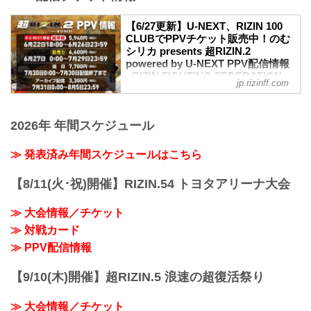
「のむシリカ」が冠スポンサーに決定致
しました。
【6/27更新】U-NEXT、RIZIN 100
【6/16更新】開催日変更のお知らせ
CLUBでPPVチケット販売中！のむ
超RIZIN.2 powered by U-NEXT開場/開始
シリカ presents 超RIZIN.2
時間が以下に変更となりました。
powered by U-NEXT PPV配信情報
変更前：7月30日（日）12:00開場（予
- RIZIN FIGHTING FEDERATION
jp.rizinff.com
定）/ 14:00開始（予定）
オフィシャルサイト
変更後：7月30日（日）10:00開場 / 12:00
7月30日（日）さいたまスーパーアリーナ
開始
にて開催されるのむシリカ presents 超
2026年 年間スケジュール
MOVIE
RIZIN.2 powered by U-NEXTの、U-
【Trailer】超RIZIN.2 powered by U-NEXT
NEXT、RIZIN 100 CLUBでのPPV配信チ
youtu.be
≫ 発表済み年間スケジュールはこちら
ケットの販売がスタート！
超RIZIN.2 powere...
会場に来れない方はお好きなプラットフ
【8/11(火･祝)開催】RIZIN.54 トヨタアリーナ大会
ォームでのむシリカ presents 超RIZIN.2
powered by U-NEXTを全試合リアルタイ
≫ 大会情報／チケット
ムで視聴しよう！
更新情報
≫ 対戦カード
6/27（月）更新
≫ PPV配信情報
RIZIN 100 CLUBでPPVチケットの販売が
スタート！
【9/10(木)開催】超RIZIN.5 浪速の超復活祭り
PPV配信チケ...
≫ 大会情報／チケット