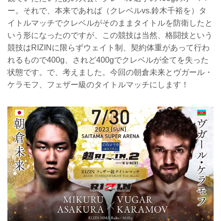
ー。それで、本来であれば（クレベルvs.鈴木千裕を）タ
イトルマッチでクレベルがそのままタイトルを防衛したと
いう形になったのですが、この競技は当然、格闘技という
競技はRIZINに限らずウェイト制、契約体重があって行わ
れるもので400g、されど400gでクレベルが全てを失った
状態です。で、考えました。今回の朝倉未来とヴガール・
ケラモフ、フェザー級のタイトルマッチにします！