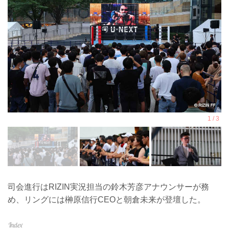
司会進行はRIZIN実況担当の鈴木芳彦アナウンサーが務
め、リングには榊原信行CEOと朝倉未来が登壇した。