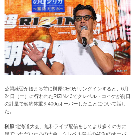
公開練習が始まる前に榊原CEOがリングインすると、6月
24日（土）に行われたRIZIN.43でクレベル・コイケが前日
の計量で契約体重を400gオーバーしたことについて話し
た。
榊原
北海道大会、無料ライブ配信をしてより多くの方に
観ていただいたあの大会、クレベル選手の400gのオーバ