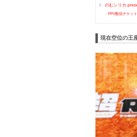
のむシリカ prese
PPV配信チケッ
現在空位の王座