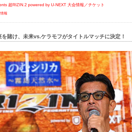
nts 超RIZIN.2 powered by U-NEXT 大会情報／チケット
ト情報
を賭け、未来vs.ケラモフがタイトルマッチに決定！