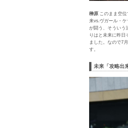
榊原
このまま空位
来vs.ヴガール
が闘う、そういう
りはと未来に昨日
ました。なので7月
す。
未来「攻略出