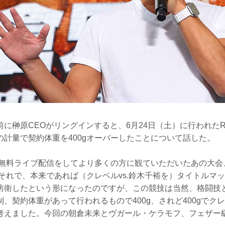
に榊原CEOがリングインすると、6月24日（土）に行われたRIZ
の計量で契約体重を400gオーバーしたことについて話した。
無料ライブ配信をしてより多くの方に観ていただいたあの大会
。それで、本来であれば（クレベルvs.鈴木千裕を）タイトルマ
防衛したという形になったのですが、この競技は当然、格闘技とい
、契約体重があって行われるもので400g、されど400gでク
考えました。今回の朝倉未来とヴガール・ケラモフ、フェザー