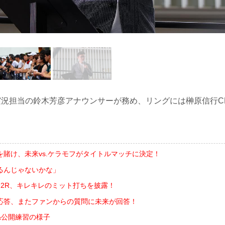
N実況担当の鈴木芳彦アナウンサーが務め、リングには榊原信行C
を賭け、未来vs.ケラモフがタイトルマッチに決定！
るんじゃないかな」
分2R、キレキレのミット打ちを披露！
応答、またファンからの質問に未来が回答！
&公開練習の様子