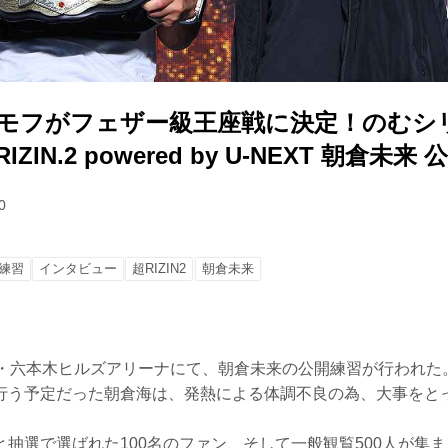
ケラモフがフェザー級王座戦に決定！のむシ
超RIZIN.2 powered by U-NEXT 朝倉未来
0
練習
インタビュー
超RIZIN2
朝倉未来
京・六本木ヒルズアリーナにて、朝倉未来の公開練習が行われた
行う予定だった朝倉海は、発熱による体調不良の為、大事をと
抽選で選ばれた100名のファン、そして一般観覧500人が集