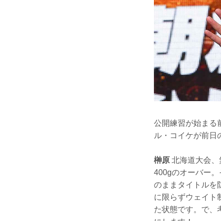
公開練習が始まる前
ル・コイケが前日
榊原
北海道大会、
400gのオーバー
のままタイトルを
に限らずウェイト制
た状態です。で、