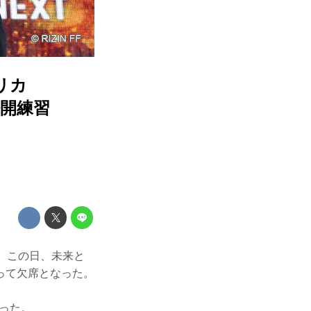
リカ
 公開練習
。この日、未来と
って欠席となった。
まった。