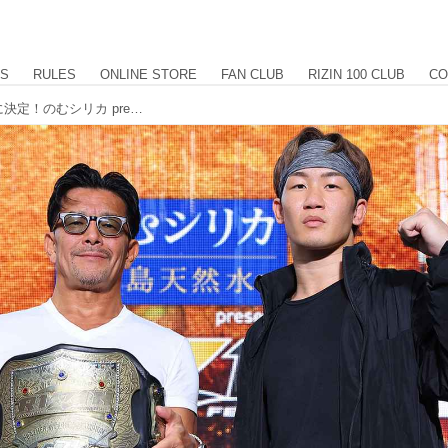
US
RULES
ONLINE STORE
FAN CLUB
RIZIN 100 CLUB
CO
未来vs.ケラモフがフェザー級王座戦に決定！のむシリカ presents 超RIZIN.2 powered by U-NEXT 朝倉未来 公開練習