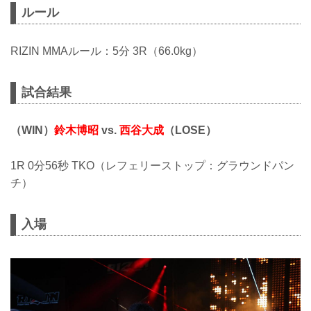
ルール
RIZIN MMAルール：5分 3R（66.0kg）
試合結果
（WIN）
鈴木博昭
vs.
西谷大成
（LOSE）
1R 0分56秒 TKO（レフェリーストップ：グラウンドパン
チ）
入場