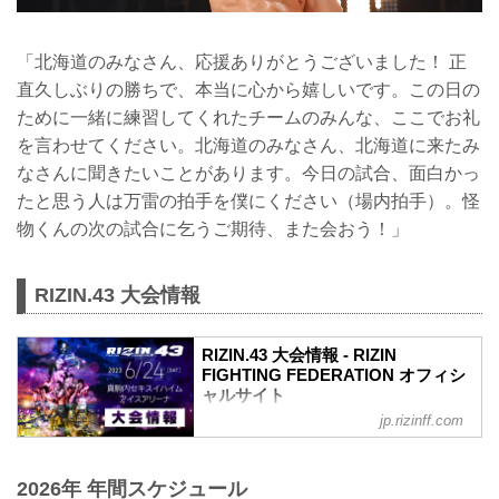
「北海道のみなさん、応援ありがとうございました！ 正
直久しぶりの勝ちで、本当に心から嬉しいです。この日の
ために一緒に練習してくれたチームのみんな、ここでお礼
を言わせてください。北海道のみなさん、北海道に来たみ
なさんに聞きたいことがあります。今日の試合、面白かっ
たと思う人は万雷の拍手を僕にください（場内拍手）。怪
物くんの次の試合に乞うご期待、また会おう！」
RIZIN.43 大会情報
RIZIN.43 大会情報 - RIZIN
FIGHTING FEDERATION オフィシ
ャルサイト
jp.rizinff.com
MOVIE
【RIZIN.43】クレベル・コイケ vs. 鈴木
千裕 - フェザー級タイトルマッチ決定
2026年 年間スケジュール
youtu.be