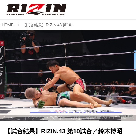
HOME
【試合結果】RIZIN.43 第10試合／鈴木博昭 vs. 西谷大成
via text - ここをクリックして引用元(テキスト)を入力(省略可) / site.to.link.com - ここをクリックして引用元を入力(省略可)
【試合結果】RIZIN.43 第10試合／鈴木博昭