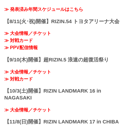
RIZIN.43 大会概要
開催日時
≫ 発表済み年間スケジュールはこちら
2023年6月24日（土）12:00開場 / 14:00開
始
【8/11(火･祝)開催】RIZIN.54 トヨタアリーナ大会
※オープニングファイトは12:30開始
終了予定時間
≫ 大会情報／チケット
19:00〜20:00頃
≫ 対戦カード
※試合内容、イベント進行によって終了
予定時間が前後することがありますので
≫ PPV配信情報
ご了承ください。
会場
【9/10(木)開催】超RIZIN.5 浪速の超復活祭り
真駒内セキスイハイムアイスアリーナ
札幌市営地下鉄南北線「真駒内」駅 徒歩
≫ 大会情報／チケット
約25分
「上町1丁...
≫ 対戦カード
【10/3(土)開催】RIZIN LANDMARK 16 in
NAGASAKI
≫ 大会情報／チケット
【11/8(日)開催】RIZIN LANDMARK 17 in CHIBA