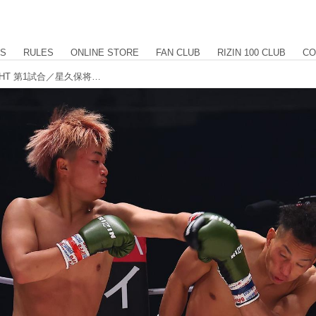
US
RULES
ONLINE STORE
FAN CLUB
RIZIN 100 CLUB
CO
【試合結果】RIZIN.43 OPENING FIGHT 第1試合／星久保将城 vs. がんばれ！ふるかわくん