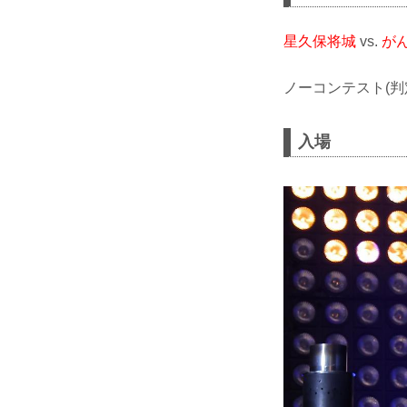
星久保将城
vs.
が
ノーコンテスト(判
入場