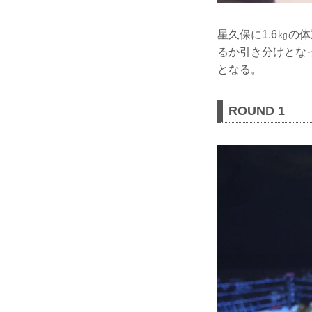
星久保に1.6㎏
るか引き分けとな
となる。
ROUND 1